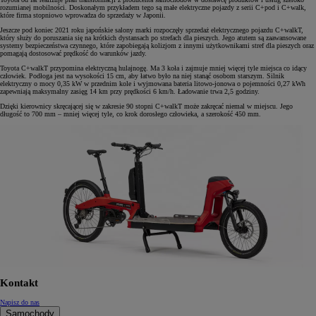
rozumianej mobilności. Doskonałym przykładem tego są małe elektryczne pojazdy z serii C+pod i C+walk,
które firma stopniowo wprowadza do sprzedaży w Japonii.
Jeszcze pod koniec 2021 roku japońskie salony marki rozpoczęły sprzedaż elektrycznego pojazdu C+walkT,
który służy do poruszania się na krótkich dystansach po strefach dla pieszych. Jego atutem są zaawansowane
systemy bezpieczeństwa czynnego, które zapobiegają kolizjom z innymi użytkownikami stref dla pieszych oraz
pomagają dostosować prędkość do warunków jazdy.
Toyota C+walkT przypomina elektryczną hulajnogę. Ma 3 koła i zajmuje mniej więcej tyle miejsca co idący
człowiek. Podłoga jest na wysokości 15 cm, aby łatwo było na niej stanąć osobom starszym. Silnik
elektryczny o mocy 0,35 kW w przednim kole i wyjmowana bateria litowo-jonowa o pojemności 0,27 kWh
zapewniają maksymalny zasięg 14 km przy prędkości 6 km/h. Ładowanie trwa 2,5 godziny.
Dzięki kierownicy skręcającej się w zakresie 90 stopni C+walkT może zakręcać niemal w miejscu. Jego
długość to 700 mm – mniej więcej tyle, co krok dorosłego człowieka, a szerokość 450 mm.
Kontakt
Napisz do nas
Samochody