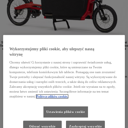
Toyota i DOUZE Cycles zaprezentowały nowy elektryczny rower cargo – DOUZE Cycles x La mobilité
Toyota. Łączy on funkcjonalność i trwałość z niskim śladem węglowym w całym cyklu życia. Na silniku
Wykorzystujemy pliki cookie, aby ulepszyć naszą
elektrycznym może pokonać do 100 km i przewieźć do 100 kg towaru. Rower będzie dostępny w sieci
dilerskiej Toyoty we Francji od września 2023 roku.
witrynę
W lipcu 2022 roku Toyota France nawiązała współpracę z DOUZE Cycles, by wspólnie opracować
nowy elektryczny rower cargo. Tak powstał DOUZE Cycles x La mobilité Toyota – jednoślad
Chcemy ułatwić Ci korzystanie z naszej strony i usprawnić świadczenie usług,
o ładowności do 100 kg i zasięgu na silniku elektrycznym do 100 km. To pierwszy model roweru
dlatego wykorzystujemy pliki cookie, które są umieszczane na Twoim
towarowego, który trafi do dystrybucji w sieci dilerskiej Toyoty we Francji. Będzie dostępny
w 300 salonach marki od września 2023 roku.
komputerze, telefonie komórkowym lub tablecie. Pomagają one nam zrozumieć
Nowy elektryczny rower cargo ma przestrzeń ładunkową przed kierownicą i wspomaganie elektryczne.
Twoje potrzeby i ulepszać funkcjonalność naszej witryny. Są wykorzystywane do
Można go z łatwością rozłożyć na dwie części – przednią i tylną, co ułatwia przechowywanie.
dostarczania usług i narzędzi osób trzecich, a także służą do celów reklamowych.
Zalecamy akceptację wszystkich plików cookie. Jeżeli nie wyrażasz na to zgody,
możesz łatwo zmienić ich ustawienia. Szczegółowe informacje na ten temat
znajdziesz w naszej
Polityce plików cookie.
Ustawienia plików cookie
Odrzuć wszystkie
Zaakceptuj wszystkie