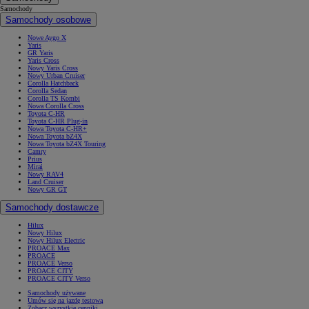
Samochody
Samochody osobowe
Nowe Aygo X
Yaris
GR Yaris
Yaris Cross
Nowy Yaris Cross
Nowy Urban Cruiser
Corolla Hatchback
Corolla Sedan
Corolla TS Kombi
Nowa Corolla Cross
Toyota C-HR
Toyota C-HR Plug-in
Nowa Toyota C-HR+
Nowa Toyota bZ4X
Nowa Toyota bZ4X Touring
Camry
Prius
Mirai
Nowy RAV4
Land Cruiser
Nowy GR GT
Samochody dostawcze
Hilux
Nowy Hilux
Nowy Hilux Electric
PROACE Max
PROACE
PROACE Verso
PROACE CITY
PROACE CITY Verso
Samochody używane
Umów się na jazdę testową
Zobacz wszystkie cenniki