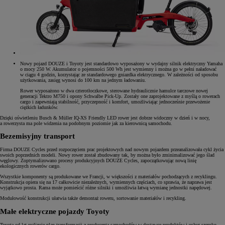
Nowy pojazd DOUZE i Toyoty jest standardowo wyposażony w wydajny silnik elektryczny Yamaha
o mocy 250 W. Akumulator o pojemności 500 Wh jest wymienny i można go w pełni naładować
w ciągu 4 godzin, korzystając ze standardowego gniazdka elektrycznego. W zależności od sposobu
użytkowania, zasięg wynosi do 100 km na jednym ładowaniu.
Rower wyposażono w dwa czterotłoczkowe, sterowane hydraulicznie hamulce tarczowe nowej
generacji Tektro M750 i opony Schwalbe Pick-Up. Zostały one zaprojektowane z myślą o rowerach
cargo i zapewniają stabilność, przyczepność i komfort, umożliwiając jednocześnie przewożenie
ciężkich ładunków.
Dzięki oświetleniu Busch & Müller IQ-XS Friendly LED rower jest dobrze widoczny w dzień i w nocy,
a rowerzysta ma pole widzenia na podobnym poziomie jak za kierownicą samochodu.
Bezemisyjny transport
Firma DOUZE Cycles przed rozpoczęciem prac projektowych nad nowym pojazdem przeanalizowała cykl życia
swoich poprzednich modeli. Nowy rower został zbudowany tak, by można było zminimalizować jego ślad
węglowy. Zoptymalizowano procesy produkcyjnych DOUZE Cycles, zapoczątkowując nową linię
ekologicznych rowerów cargo.
Wszystkie komponenty są produkowane we Francji, w większości z materiałów pochodzących z recyklingu.
Konstrukcja opiera się na 17 całkowicie niezależnych, wymiennych częściach, co sprawia, że naprawa jest
wyjątkowo prosta. Rama może pomieścić różne silniki i umożliwia łatwą wymianę jednostki napędowej.
Modułowość konstrukcji ułatwia także demontaż roweru, sortowanie materiałów i recykling.
Małe elektryczne pojazdy Toyoty
Toyota od lat realizuje plan transformacji z producenta samochodów w dostawcę produktów i usług szeroko