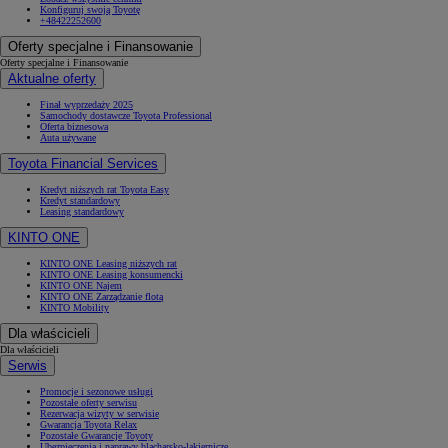
Konfiguruj swoją Toyotę
+48422252600
Oferty specjalne i Finansowanie
Oferty specjalne i Finansowanie
Aktualne oferty
Finał wyprzedaży 2025
Samochody dostawcze Toyota Professional
Oferta biznesowa
Auta używane
Toyota Financial Services
Kredyt niższych rat Toyota Easy
Kredyt standardowy
Leasing standardowy
KINTO ONE
KINTO ONE Leasing niższych rat
KINTO ONE Leasing konsumencki
KINTO ONE Najem
KINTO ONE Zarządzanie flotą
KINTO Mobility
Dla właścicieli
Dla właścicieli
Serwis
Promocje i sezonowe usługi
Pozostałe oferty serwisu
Rezerwacja wizyty w serwisie
Gwarancja Toyota Relax
Pozostałe Gwarancje Toyoty
Ubezpieczenia i naprawy blacharsko-lakiernicze