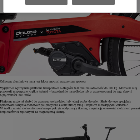
Odlewana aluminiowa rama jest lekka, mocna i pozbawiona spawów.
Wyjątkowo wytrzymała platforma transportowa o długości 850 mm ma ładowność do 100 kg. Można na niej
przewozić nieporęczne, ciężkie ładunki – bezpośrednio na podłodze lub w przystosowanej do tego skrzyni
o pojemności 300 litrów.
Platforma może też służyć do przewozu trojga dzieci lub jednej osoby dorosłej. Służy do tego specjalnie
opracowana skrzynia osobowa z polipropylenu z aluminiową ramą i stopniem ułatwiającym wsiadanie.
W środku mieści się komfortowa kanapa pokryta oddychającą tkaniną, z regulacją wysokości siedziska i pasami
bezpieczeństwa zapinanymi na magnetyczną klamrę.