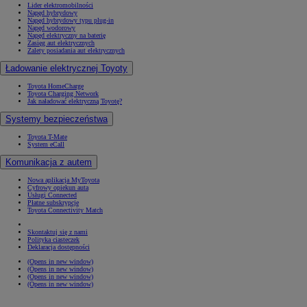
Lider elektromobilności
Napęd hybrydowy
Napęd hybrydowy typu plug-in
Napęd wodorowy
Napęd elektryczny na baterię
Zasięg aut elektrycznych
Zalety posiadania aut elektrycznych
Ładowanie elektrycznej Toyoty
Toyota HomeCharge
Toyota Charging Network
Jak naładować elektryczną Toyotę?
Systemy bezpieczeństwa
Toyota T-Mate
System eCall
Komunikacja z autem
Nowa aplikacja MyToyota
Cyfrowy opiekun auta
Usługi Connected
Płatne subskrypcje
Toyota Connectivity Match
Skontaktuj się z nami
Polityka ciasteczek
Deklaracja dostępności
(Opens in new window)
(Opens in new window)
(Opens in new window)
(Opens in new window)