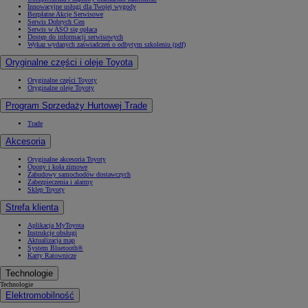
Innowacyjne usługi dla Twojej wygody
Bezpłatne Akcje Serwisowe
Serwis Dobrych Cen
Serwis w ASO się opłaca
Dostęp do informacji serwisowych
Wykaz wydanych zaświadczeń o odbytym szkoleniu (pdf)
Oryginalne części i oleje Toyota
Oryginalne części Toyoty
Oryginalne oleje Toyoty
Program Sprzedaży Hurtowej Trade
Trade
Akcesoria
Oryginalne akcesoria Toyoty
Opony i koła zimowe
Zabudowy samochodów dostawczych
Zabezpieczenia i alarmy
Sklep Toyoty
Strefa klienta
Aplikacja MyToyota
Instrukcje obsługi
Aktualizacja map
System Bluetooth®
Karty Ratownicze
Technologie
Technologie
Elektromobilność