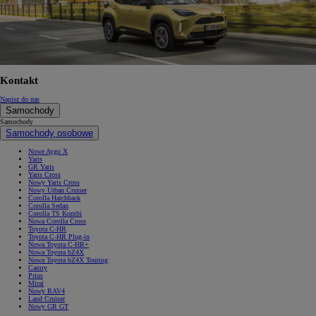
Kontakt
Napisz do nas
Samochody
Samochody
Samochody osobowe
Nowe Aygo X
Yaris
GR Yaris
Yaris Cross
Nowy Yaris Cross
Nowy Urban Cruiser
Corolla Hatchback
Corolla Sedan
Corolla TS Kombi
Nowa Corolla Cross
Toyota C-HR
Toyota C-HR Plug-in
Nowa Toyota C-HR+
Nowa Toyota bZ4X
Nowa Toyota bZ4X Touring
Camry
Prius
Mirai
Nowy RAV4
Land Cruiser
Nowy GR GT