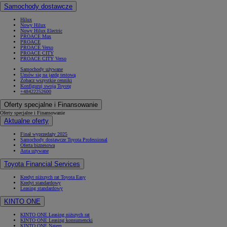
Samochody dostawcze
Hilux
Nowy Hilux
Nowy Hilux Electric
PROACE Max
PROACE
PROACE Verso
PROACE CITY
PROACE CITY Verso
Samochody używane
Umów się na jazdę testową
Zobacz wszystkie cenniki
Konfiguruj swoją Toyotę
+48422252600
Oferty specjalne i Finansowanie
Oferty specjalne i Finansowanie
Aktualne oferty
Finał wyprzedaży 2025
Samochody dostawcze Toyota Professional
Oferta biznesowa
Auta używane
Toyota Financial Services
Kredyt niższych rat Toyota Easy
Kredyt standardowy
Leasing standardowy
KINTO ONE
KINTO ONE Leasing niższych rat
KINTO ONE Leasing konsumencki
KINTO ONE Najem