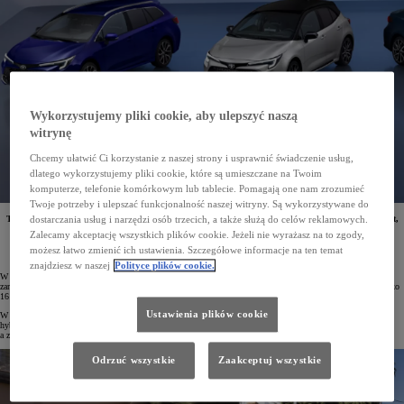
Wykorzystujemy pliki cookie, aby ulepszyć naszą
witrynę
Chcemy ułatwić Ci korzystanie z naszej strony i usprawnić świadczenie usług,
dlatego wykorzystujemy pliki cookie, które są umieszczane na Twoim
komputerze, telefonie komórkowym lub tablecie. Pomagają one nam zrozumieć
Twoje potrzeby i ulepszać funkcjonalność naszej witryny. Są wykorzystywane do
Toyota rusza z nową odsłoną programu flotowego. Swoim klientom proponuje pełną dostępność aut,
dostarczania usług i narzędzi osób trzecich, a także służą do celów reklamowych.
elastyczne formy finansowania samochodów, gwarancję warunków oraz realizacji dostaw. Doradcy
Zalecamy akceptację wszystkich plików cookie. Jeżeli nie wyrażasz na to zgody,
flotowi oraz samochody testowe są na każdej stacji dilerskiej.
możesz łatwo zmienić ich ustawienia. Szczegółowe informacje na ten temat
znajdziesz w naszej
Polityce plików cookie.
W 2023 roku Toyota jest liderem rynku flotowego, w którym ma 16,6% udziału. Od stycznia do lipca firmy
zarejestrowały 38 174 aut Toyoty. Jest to o 18% więcej niż w analogicznym okresie roku ubiegłego (i o blisko
16 tys. egz. więcej niż konkurent zajmujący drugie miejsce w zestawieniu).
Ustawienia plików cookie
W nowej strategii marki dla firm Toyota wzmocniła ofertę dla najważniejszych modeli flotowych, w tym
hybryd, które wyróżniają się na rynku niskimi kosztami eksploatacji. Dostępność aut została zwiększona,
a zamówienia realizowane są szybko.
Odrzuć wszystkie
Zaakceptuj wszystkie