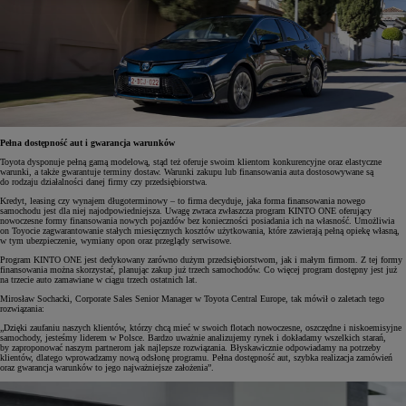
Pełna dostępność aut i gwarancja warunków
Toyota dysponuje pełną gamą modelową, stąd też oferuje swoim klientom konkurencyjne oraz elastyczne
warunki, a także gwarantuje terminy dostaw. Warunki zakupu lub finansowania auta dostosowywane są
do rodzaju działalności danej firmy czy przedsiębiorstwa.
Kredyt, leasing czy wynajem długoterminowy – to firma decyduje, jaka forma finansowania nowego
samochodu jest dla niej najodpowiedniejsza. Uwagę zwraca zwłaszcza program KINTO ONE oferujący
nowoczesne formy finansowania nowych pojazdów bez konieczności posiadania ich na własność. Umożliwia
on Toyocie zagwarantowanie stałych miesięcznych kosztów użytkowania, które zawierają pełną opiekę własną,
w tym ubezpieczenie, wymiany opon oraz przeglądy serwisowe.
Program KINTO ONE jest dedykowany zarówno dużym przedsiębiorstwom, jak i małym firmom. Z tej formy
finansowania można skorzystać, planując zakup już trzech samochodów. Co więcej program dostępny jest już
na trzecie auto zamawiane w ciągu trzech ostatnich lat.
Mirosław Sochacki, Corporate Sales Senior Manager w Toyota Central Europe, tak mówił o zaletach tego
rozwiązania:
„Dzięki zaufaniu naszych klientów, którzy chcą mieć w swoich flotach nowoczesne, oszczędne i niskoemisyjne
samochody, jesteśmy liderem w Polsce. Bardzo uważnie analizujemy rynek i dokładamy wszelkich starań,
by zaproponować naszym partnerom jak najlepsze rozwiązania. Błyskawicznie odpowiadamy na potrzeby
klientów, dlatego wprowadzamy nową odsłonę programu. Pełna dostępność aut, szybka realizacja zamówień
oraz gwarancja warunków to jego najważniejsze założenia”.