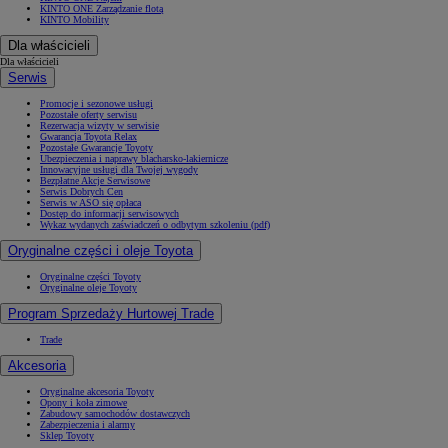
KINTO ONE Zarządzanie flotą
KINTO Mobility
Dla właścicieli
Dla właścicieli
Serwis
Promocje i sezonowe usługi
Pozostałe oferty serwisu
Rezerwacja wizyty w serwisie
Gwarancja Toyota Relax
Pozostałe Gwarancje Toyoty
Ubezpieczenia i naprawy blacharsko-lakiernicze
Innowacyjne usługi dla Twojej wygody
Bezpłatne Akcje Serwisowe
Serwis Dobrych Cen
Serwis w ASO się opłaca
Dostęp do informacji serwisowych
Wykaz wydanych zaświadczeń o odbytym szkoleniu (pdf)
Oryginalne części i oleje Toyota
Oryginalne części Toyoty
Oryginalne oleje Toyoty
Program Sprzedaży Hurtowej Trade
Trade
Akcesoria
Oryginalne akcesoria Toyoty
Opony i koła zimowe
Zabudowy samochodów dostawczych
Zabezpieczenia i alarmy
Sklep Toyoty