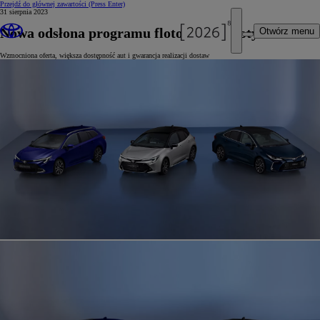
Przejdź do głównej zawartości
(Press Enter)
31 sierpnia 2023
Nowa odsłona programu flotowego Toyoty
Otwórz menu
Wzmocniona oferta, większa dostępność aut i gwarancja realizacji dostaw