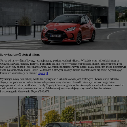
Najwyższa jakość obsługi klienta
To, co od lat wyróżnia Toyotę, jest najwyższy poziom obsługi klienta. W każdej stacji dilerskiej pracują
wykwalifikowani doradcy flotowi. Pomagają oni nie tylko wybierać odpowiedni model, lecz proponują też
najwłaściwszy sposób jego finansowania. Klientom zainteresowanym autami klasy premium mogą przedstawić
ofertę na samochody marki Lexus. Z doradcą flotowym Toyoty można skontaktować się także, wypełniając
formularz kontaktowy na stronie
toyota.pl
.
Wybierając nowy samochód, warto też skorzystać z kilkudniowych jazd testowych. Każda stacja dilerska
Toyoty ma park samochodów testowych przeznaczony dla firm. Ponadto doradcy flotowi mogą także
zaproponować udział w Akademii Jazdy Toyoty i Lexusa, gdzie w bezpiecznych warunkach można sprawdzić
możliwości aut oraz przetestować m.in. działanie najnowocześniejszych systemów bezpieczeństwa
i wspomagania kierowania Toyota T-MATE.