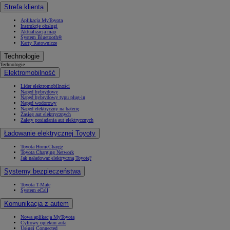
Strefa klienta
Aplikacja MyToyota
Instrukcje obsługi
Aktualizacja map
System Bluetooth®
Karty Ratownicze
Technologie
Technologie
Elektromobilność
Lider elektromobilności
Napęd hybrydowy
Napęd hybrydowy typu plug-in
Napęd wodorowy
Napęd elektryczny na baterię
Zasięg aut elektrycznych
Zalety posiadania aut elektrycznych
Ładowanie elektrycznej Toyoty
Toyota HomeCharge
Toyota Charging Network
Jak naładować elektryczną Toyotę?
Systemy bezpieczeństwa
Toyota T-Mate
System eCall
Komunikacja z autem
Nowa aplikacja MyToyota
Cyfrowy opiekun auta
Usługi Connected