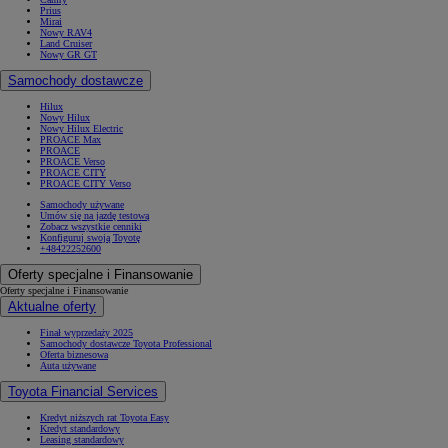
Prius
Mirai
Nowy RAV4
Land Cruiser
Nowy GR GT
Samochody dostawcze
Hilux
Nowy Hilux
Nowy Hilux Electric
PROACE Max
PROACE
PROACE Verso
PROACE CITY
PROACE CITY Verso
Samochody używane
Umów się na jazdę testową
Zobacz wszystkie cenniki
Konfiguruj swoją Toyotę
+48422252600
Oferty specjalne i Finansowanie
Oferty specjalne i Finansowanie
Aktualne oferty
Finał wyprzedaży 2025
Samochody dostawcze Toyota Professional
Oferta biznesowa
Auta używane
Toyota Financial Services
Kredyt niższych rat Toyota Easy
Kredyt standardowy
Leasing standardowy