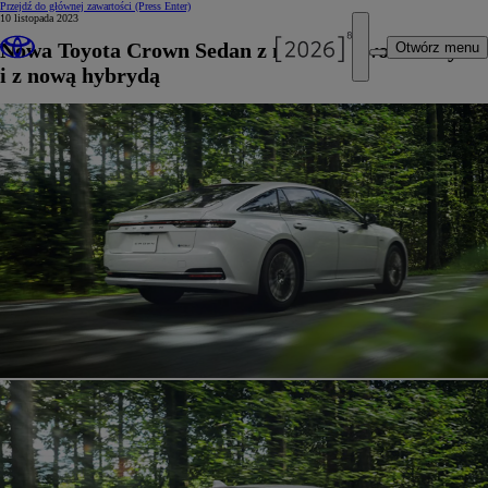
Przejdź do głównej zawartości
(Press Enter)
10 listopada 2023
Nowa Toyota Crown Sedan z napędem wodorowym
Otwórz menu
i z nową hybrydą