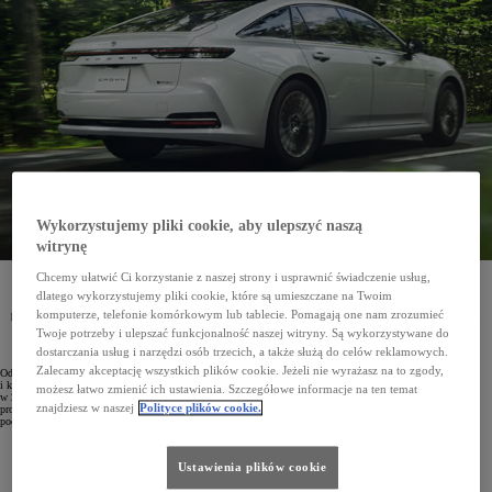
Wykorzystujemy pliki cookie, aby ulepszyć naszą
witrynę
Chcemy ułatwić Ci korzystanie z naszej strony i usprawnić świadczenie usług,
dlatego wykorzystujemy pliki cookie, które są umieszczane na Twoim
Toyota Crown Sedan jest drugim po modelu Mirai samochodem marki z wodorowymi ogniwami
komputerze, telefonie komórkowym lub tablecie. Pomagają one nam zrozumieć
paliwowymi. Auto będzie mogło pokonać nawet 820 km na jednym tankowaniu, a w gamie modelu
znajdzie się też nowy napęd 2.5 Hybrid.
Twoje potrzeby i ulepszać funkcjonalność naszej witryny. Są wykorzystywane do
dostarczania usług i narzędzi osób trzecich, a także służą do celów reklamowych.
Zalecamy akceptację wszystkich plików cookie. Jeżeli nie wyrażasz na to zgody,
Od dziesięcioleci Toyota angażuje się w rozwój napędów opartych na wodorowych ogniwach paliwowych
i konsekwentnie wprowadzała te innowacje na rynek. Model Mirai, zaprezentowany po raz pierwszy
możesz łatwo zmienić ich ustawienia. Szczegółowe informacje na ten temat
w 2014 roku, był pionierskim samochodem osobowym zasilanym wodorem, który trafił do masowej
znajdziesz w naszej
Polityce plików cookie.
produkcji. Druga generacja pojazdu zadebiutowała w 2021 roku, potwierdzając, że możliwe jest komfortowe
podróżowanie na duże odległości bez emisji i uzupełnianie paliwa w zaledwie kilka minut.
Ustawienia plików cookie