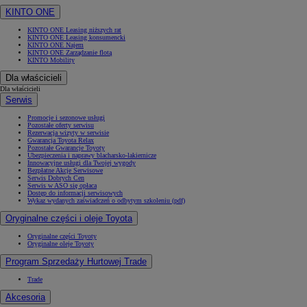
KINTO ONE
KINTO ONE Leasing niższych rat
KINTO ONE Leasing konsumencki
KINTO ONE Najem
KINTO ONE Zarządzanie flotą
KINTO Mobility
Dla właścicieli
Dla właścicieli
Serwis
Promocje i sezonowe usługi
Pozostałe oferty serwisu
Rezerwacja wizyty w serwisie
Gwarancja Toyota Relax
Pozostałe Gwarancje Toyoty
Ubezpieczenia i naprawy blacharsko-lakiernicze
Innowacyjne usługi dla Twojej wygody
Bezpłatne Akcje Serwisowe
Serwis Dobrych Cen
Serwis w ASO się opłaca
Dostęp do informacji serwisowych
Wykaz wydanych zaświadczeń o odbytym szkoleniu (pdf)
Oryginalne części i oleje Toyota
Oryginalne części Toyoty
Oryginalne oleje Toyoty
Program Sprzedaży Hurtowej Trade
Trade
Akcesoria