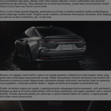
się na poszerzenie jego gamy, oferując cztery różne rodzaje nadwozia. Crown z nadwoziem typu crossover
zadebiutował jako pierwszy. Teraz nadszedł czas na klasyczną limuzynę, a przed nami jeszcze premiery modeli
Toyota Crown Sport oraz Toyota Crown Estate.
Nowy Crown Sedan posiada elegancką, ponadczasową sylwetkę z szerokim przednim grillem podkreślającym
prestiż flagowego modelu marki. Wnętrze zostało starannie wykończone drewnianymi akcentami, które znajdują
się zarówno na desce rozdzielczej, jak i na drzwiach.
Rozstaw osi sięgający trzech metrów wpływa na wygodę pasażerów siedzących na tylnej kanapie, którzy mają
przed sobą wystarczająco dużą przestrzeń na nogi. Dzięki optymalizacji ustawień zawieszenia oraz kontroli siły
tłumienia za pomocą systemu adaptacyjnego zawieszenia pojazdu nierówności nawierzchni drogi nie przenoszą
się na pasażerów, a kołysanie podczas skrętów i drgania na nierównych drogach są minimalizowane.
Projekt oświetlenia wnętrza jest zgodny z japońską estetyką wzbogacającą ducha omotenashi, czyli gościnności.
Dostępne są także aż 64 kolory podświetlenia LED na desce rozdzielczej, pod nogami pasażerów oraz w tylnych
fotelach. Ponadto nadwozie pojazdu jest oferowane w sześciu kolorach lakieru do wyboru, a wnętrze posiada
dwie różne wersje kolorystyczne.