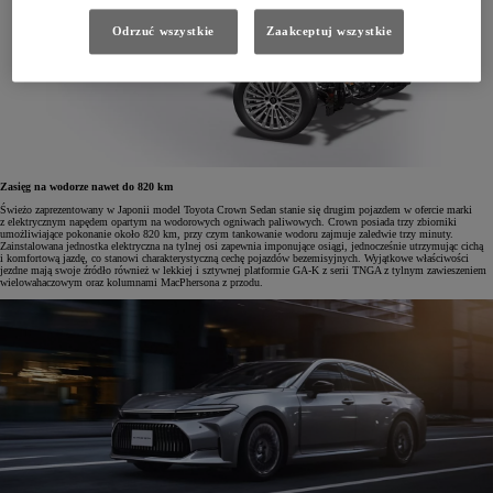
Odrzuć wszystkie
Zaakceptuj wszystkie
Zasięg na wodorze nawet do 820 km
Świeżo zaprezentowany w Japonii model Toyota Crown Sedan stanie się drugim pojazdem w ofercie marki
z elektrycznym napędem opartym na wodorowych ogniwach paliwowych. Crown posiada trzy zbiorniki
umożliwiające pokonanie około 820 km, przy czym tankowanie wodoru zajmuje zaledwie trzy minuty.
Zainstalowana jednostka elektryczna na tylnej osi zapewnia imponujące osiągi, jednocześnie utrzymując cichą
i komfortową jazdę, co stanowi charakterystyczną cechę pojazdów bezemisyjnych. Wyjątkowe właściwości
jezdne mają swoje źródło również w lekkiej i sztywnej platformie GA-K z serii TNGA z tylnym zawieszeniem
wielowahaczowym oraz kolumnami MacPhersona z przodu.