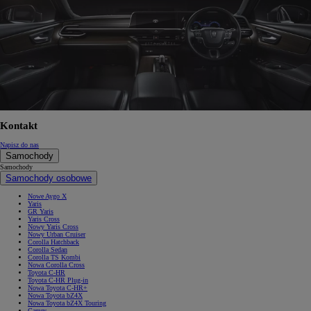
Kontakt
Napisz do nas
Samochody
Samochody
Samochody osobowe
Nowe Aygo X
Yaris
GR Yaris
Yaris Cross
Nowy Yaris Cross
Nowy Urban Cruiser
Corolla Hatchback
Corolla Sedan
Corolla TS Kombi
Nowa Corolla Cross
Toyota C-HR
Toyota C-HR Plug-in
Nowa Toyota C-HR+
Nowa Toyota bZ4X
Nowa Toyota bZ4X Touring
Camry