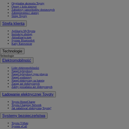
Oryginalne akcesoria Toyoty
Opony i koła zimowe
Zabudowy samochodów dostawczych
Zabezpieczenia i alarmy
Sklep Toyoty
Strefa klienta
Aplikacja MyToyota
Instrukcje obsługi
Aktualizacja map
System Bluetooth®
Karty Ratownicze
Technologie
Technologie
Elektromobilność
Lider elektromobilności
Napęd hybrydowy
Napęd hybrydowy typu plug-in
Napęd wodorowy
Napęd elektryczny na baterię
Zasięg aut elektrycznych
Zalety posiadania aut elektrycznych
Ładowanie elektrycznej Toyoty
Toyota HomeCharge
Toyota Charging Network
Jak naładować elektryczną Toyotę?
Systemy bezpieczeństwa
Toyota T-Mate
System eCall