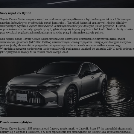
Nowy napęd 2.5 Hybrid
Toyota Crown Sedan – oprócz wersji na wodorowe ogniwa paliwowe – będzie dostępna także z 2,5-litrowym
napędem hybrydowym o całkowicie nowej konstrukcji. Ten układ jednostki spalinowej i dwóch silników
elektrycznych wyróżnia wyższa efektywność, a maksymalna moc jest dostępna już od prędkości 43 km/h,
w przeciwieństwie do tradycyjnych hybryd, gdzie dzieje się to przy prędkości 140 km/h. Niskie obroty silnika
przy wysokich prędkościach przekładają się na cichą pracę i minimalne zużycie paliwa.
Oba napędy nowej Toyoty Crown Sedan umożliwiają korzystanie z urządzeń elektrycznych dzięki dwóm
dodatkowym gniazdom (AC100V 1500W) umieszczonym wewnątrz pojazdu. Energia jest dostępna nie tylko
podczas jazdy, ale również w przypadku zatrzymania pojazdu w ramach systemu zasilania awaryjnego.
W modelu z napędem wodorowym istnieje możliwość podłączenia urządzeń do gniazdka 220 V, czyli podobnie
jak w przypadku Toyoty Mirai z roku modelowego 2023.
Ponadczasowa stylistyka
Toyota Crown już od 1955 roku stanowi flagowy model marki w Japonii. Przez 67 lat samochód niezmiennie
kojarzy się z wygodą i luksusem, a w celu zapewnienia mu atrakcyjności na kolejne lata Toyota zdecydowała