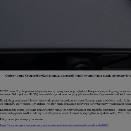
Ceniony portal CompareTheMarket.com.au sprawdził wyniki wyszukiwania marek motoryzacyjnych p
Od
81 900 zł
W 2023 roku Toyota ponownie była najczęściej wpisywaną w przeglądarce Google marką motoryzacyjną na świecie
tematem blisko połowy (41,3%) wszystkich wyszukiwań dotyczących samochodów. O przewadze nad konkurentami 
Yaris Cross
Na tak dużą popularność Toyoty odpowiada przede wszystkim zdywersyfikowana gama modelowa marki, która idea
HYBRID
10 milionów aut w ponad 170 krajach. Pojazdy marki regularnie zdobywają najwyższe noty w rankingach niez
Dodatkowym atutem jest także konsekwentny rozwój zelektryfikowanych samochodów oraz nisko- i bezemisyjnych 
marki budują także wielkie sukcesy w motorsporcie, wśród których są zwycięstwa w cyklach WRC, WEC, W2
Pełny raport jest dostępny na stronie:
https://www.comparethemarket.com.au/car-insurance/features/most-searched-car-brands-2023/