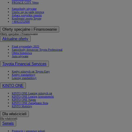
PROACE CITY Verso
Samochody używane
Umów się na jazdę testową
Zobacz wszystkie cenniki
Konfiguruj swoją Toyotę
+48422252600
Oferty specjalne i Finansowanie
Oferty specjalne i Finansowanie
Aktualne oferty
Finał wyprzedaży 2025
Samochody dostawcze Toyota Professional
Oferta biznesowa
Auta używane
Toyota Financial Services
Kredyt niższych rat Toyota Easy
Kredyt standardowy
Leasing standardowy
KINTO ONE
KINTO ONE Leasing niższych rat
KINTO ONE Leasing konsumencki
KINTO ONE Najem
KINTO ONE Zarządzanie flotą
KINTO Mobility
Dla właścicieli
Dla właścicieli
Serwis
Promocje i sezonowe usługi