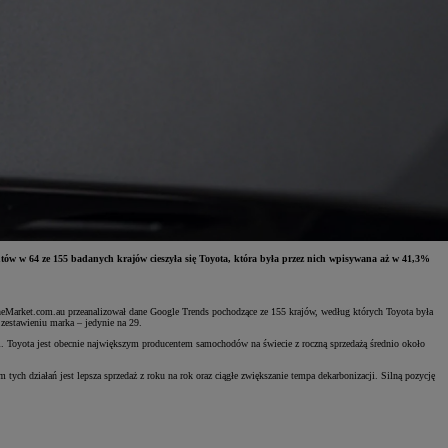
w w 64 ze 155 badanych krajów cieszyła się Toyota, która była przez nich wpisywana aż w 41,3%
eTheMarket.com.au przeanalizował dane Google Trends pochodzące ze 155 krajów, według których Toyota była
zestawieniu marka – jedynie na 29.
i. Toyota jest obecnie największym producentem samochodów na świecie z roczną sprzedażą średnio około
h działań jest lepsza sprzedaż z roku na rok oraz ciągłe zwiększanie tempa dekarbonizacji. Silną pozycję