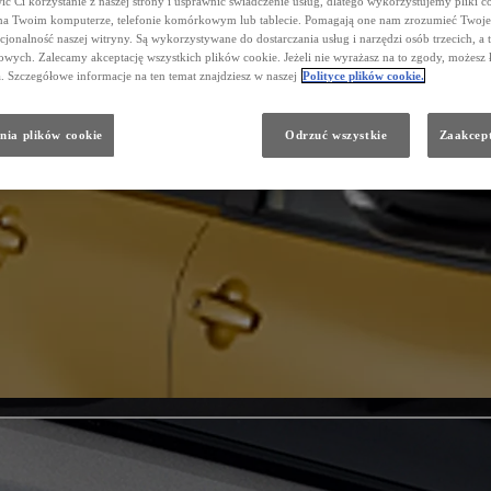
ć Ci korzystanie z naszej strony i usprawnić świadczenie usług, dlatego wykorzystujemy pliki co
na Twoim komputerze, telefonie komórkowym lub tablecie. Pomagają one nam zrozumieć Twoje 
cjonalność naszej witryny. Są wykorzystywane do dostarczania usług i narzędzi osób trzecich, a 
wych. Zalecamy akceptację wszystkich plików cookie. Jeżeli nie wyrażasz na to zgody, możesz 
a. Szczegółowe informacje na ten temat znajdziesz w naszej
Polityce plików cookie.
nia plików cookie
Odrzuć wszystkie
Zaakcept