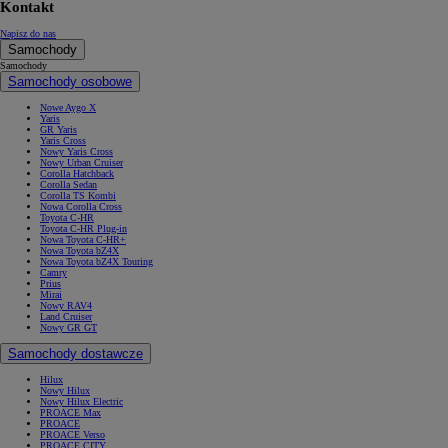
Kontakt
Napisz do nas
Samochody
Samochody
Samochody osobowe
Nowe Aygo X
Yaris
GR Yaris
Yaris Cross
Nowy Yaris Cross
Nowy Urban Cruiser
Corolla Hatchback
Corolla Sedan
Corolla TS Kombi
Nowa Corolla Cross
Toyota C-HR
Toyota C-HR Plug-in
Nowa Toyota C-HR+
Nowa Toyota bZ4X
Nowa Toyota bZ4X Touring
Camry
Prius
Mirai
Nowy RAV4
Land Cruiser
Nowy GR GT
Samochody dostawcze
Hilux
Nowy Hilux
Nowy Hilux Electric
PROACE Max
PROACE
PROACE Verso
PROACE CITY