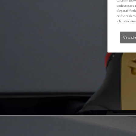
Chcemy ułatwi
umieszczane 
ulepszać funk
celów reklamo
ich ustawieni
Ustawie