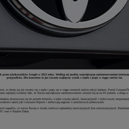
rzez użytkowników Google w 2023 roku. Według tej analizy największym zainteresowaniem internautó
przypadków. Dla koncernu to już czwarty najlepszy wynik z rzędu i piąty w ciągu sześciu lat.
, co dzieje się już czwarty raz z rzędu i piąty raz w ciągu ostatnich sześciu edycji badania. Portal Compar
najlepiej świadczy fakt, że Toyota największym zainteresowaniem cieszyła się aż na 64 rynkach, a druga w 
lnie dostosowuje się do potrzeb klientów, a także wysoka jakość, bezawaryjność i niskie koszty eksploatacj
awodności takich jak Consumer Reports i zdobywają nagrody w prestiżowych plebiscytach.
napędów, co stawia Toyotę w ścisłej czołówce najbardziej innowacyjnych firm motoryzacyjnych. Rezultatem tyc
RC oraz w Rajdzie Dakar.