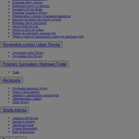
Pozostałe oferty serwisu
Rezerwacja wizyty w serwisie
Gwarancja Toyota Relax
Pozostałe Gwarancje Toyoty
Ubezpieczenia i naprawy blacharsko-lakiernicze
Innowacyjne usługi dla Twojej wygody
Bezpłatne Akcje Serwisowe
Serwis Dobrych Cen
Serwis w ASO się opłaca
Dostęp do informacji serwisowych
Wykaz wydanych zaświadczeń o odbytym szkoleniu (pdf)
Oryginalne części i oleje Toyota
Oryginalne części Toyoty
Oryginalne oleje Toyoty
Program Sprzedaży Hurtowej Trade
Trade
Akcesoria
Oryginalne akcesoria Toyoty
Opony i koła zimowe
Zabudowy samochodów dostawczych
Zabezpieczenia i alarmy
Sklep Toyoty
Strefa klienta
Aplikacja MyToyota
Instrukcje obsługi
Aktualizacja map
System Bluetooth®
Karty Ratownicze