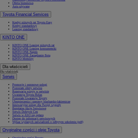
Oferta biznesowa
Auta używane
Toyota Financial Services
Kredyt niższych rat Toyota Easy
Kredyt standardowy
Leasing standardowy
KINTO ONE
KINTO ONE Leasing niższych rat
KINTO ONE Leasing konsumencki
KINTO ONE Najem
KINTO ONE Zarządzanie flotą
KINTO Mobility
Dla właścicieli
Dla właścicieli
Serwis
Promocje i sezonowe usługi
Pozostałe oferty serwisu
Rezerwacja wizyty w serwisie
Gwarancja Toyota Relax
Pozostałe Gwarancje Toyoty
Ubezpieczenia i naprawy blacharsko-lakiernicze
Innowacyjne usługi dla Twojej wygody
Bezpłatne Akcje Serwisowe
Serwis Dobrych Cen
Serwis w ASO się opłaca
Dostęp do informacji serwisowych
Wykaz wydanych zaświadczeń o odbytym szkoleniu (pdf)
Oryginalne części i oleje Toyota
Oryginalne części Toyoty