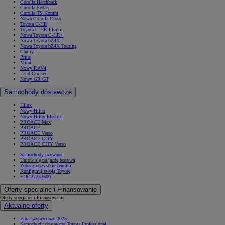
Corolla Hatchback
Corolla Sedan
Corolla TS Kombi
Nowa Corolla Cross
Toyota C-HR
Toyota C-HR Plug-in
Nowa Toyota C-HR+
Nowa Toyota bZ4X
Nowa Toyota bZ4X Touring
Camry
Prius
Mirai
Nowy RAV4
Land Cruiser
Nowy GR GT
Samochody dostawcze
Hilux
Nowy Hilux
Nowy Hilux Electric
PROACE Max
PROACE
PROACE Verso
PROACE CITY
PROACE CITY Verso
Samochody używane
Umów się na jazdę testową
Zobacz wszystkie cenniki
Konfiguruj swoją Toyotę
+48422252600
Oferty specjalne i Finansowanie
Oferty specjalne i Finansowanie
Aktualne oferty
Finał wyprzedaży 2025
Samochody dostawcze Toyota Professional