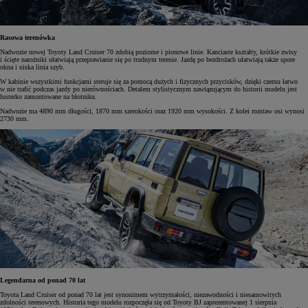
Rasowa terenówka
Nadwozie nowej Toyoty Land Cruiser 70 zdobią poziome i pionowe linie. Kanciaste kształty, krótkie zwisy
i ścięte narożniki ułatwiają przeprawianie się po trudnym terenie. Jazdę po bezdrożach ułatwiają także spore
okna i niska linia szyb.
W kabinie wszystkimi funkcjami steruje się za pomocą dużych i fizycznych przycisków, dzięki czemu łatwo
w nie trafić podczas jazdy po nierównościach. Detalem stylistycznym nawiązującym do historii modelu jest
lusterko zamontowane na błotniku.
Nadwozie ma 4890 mm długości, 1870 mm szerokości oraz 1920 mm wysokości. Z kolei rozstaw osi wynosi
2730 mm.
Legendarna od ponad 70 lat
Toyota Land Cruiser od ponad 70 lat jest synonimem wytrzymałości, niezawodności i niesamowitych
zdolności terenowych. Historia tego modelu rozpoczęła się od Toyoty BJ zaprezentowanej 1 sierpnia