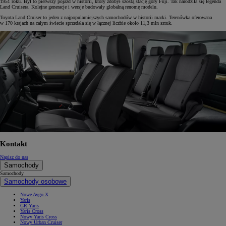
1951 roku. Był to pierwszy pojazd w historii, który zdobył szóstą stację góry Fuji. Tak narodziła się legenda
Land Cruisera. Kolejne generacje i wersje budowały globalną renomę modelu.
Toyota Land Cruiser to jeden z najpopularniejszych samochodów w historii marki. Terenówka oferowana
w 170 krajach na całym świecie sprzedała się w łącznej liczbie około 11,3 mln sztuk.
Kontakt
Napisz do nas
Samochody
Samochody
Samochody osobowe
Nowe Aygo X
Yaris
GR Yaris
Yaris Cross
Nowy Yaris Cross
Nowy Urban Cruiser