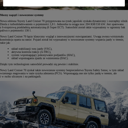
Mocny napęd i nowoczesne systemy
Nowa odsłona Toyoty Land Cruiser 70 przygotowana na rynek japoński zyskała dynamiczny i oszczędny silnik
Diesla z turbodoładowaniem o pojemności 2,8 l. Jednostka ta osiąga moc 204 KM/150 kW. Jest sparowana
z 6-stopniową przekładnią automatyczną (6 Super ECT). Samochód został także wyposażony w ogromny bak
paliwa o pojemności 130 l.
Nowy Land Cruiser 70 łączy klasyczny wygląd z innowacyjnymi rozwiązaniami. Uwagę zwraca wytrzymała
konstrukcja oparta na ramie. Pojazd został też wyposażony w nowoczesne systemy wsparcia jazdy w terenie,
takie jak:
układ stabilizacji toru jazdy (VSC),
aktywna kontrola trakcji (A-TRC),
system wspomagający pokonywanie podjazdów (HAC),
układ wspomagania zjazdu ze wzniesienia (DAC).
Dzięki tym technologiom samochód prowadzi się pewnie i stabilnie.
Nowy Land Cruiser 70 zyskał także nowoczesne systemy bezpieczeństwa Toyota Safety Sense, w tym układ
wczesnego reagowania w razie ryzyka zderzenia (PCS). Wspomagają one nie tylko jazdę w terenie, ale
i w ruchu ulicznym i na parkingach.