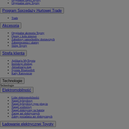
Oryginalne oleje Toyoty
Program Sprzedaży Hurtowej Trade
Trade
Akcesoria
Oryginalne akcesoria Toyoty
Opony i koła zimowe
Zabudowy samochodów dostawczych
Zabezpieczenia i alarmy
Sklep Toyoty
Strefa klienta
Aplikacja MyToyota
Instrukcje obsługi
Aktualizacja map
System Bluetooth®
Karty Ratownicze
Technologie
Technologie
Elektromobilność
Lider elektromobilności
Napęd hybrydowy
Napęd hybrydowy typu plug-in
Napęd wodorowy
Napęd elektryczny na baterię
Zasięg aut elektrycznych
Zalety posiadania aut elektrycznych
Ładowanie elektrycznej Toyoty