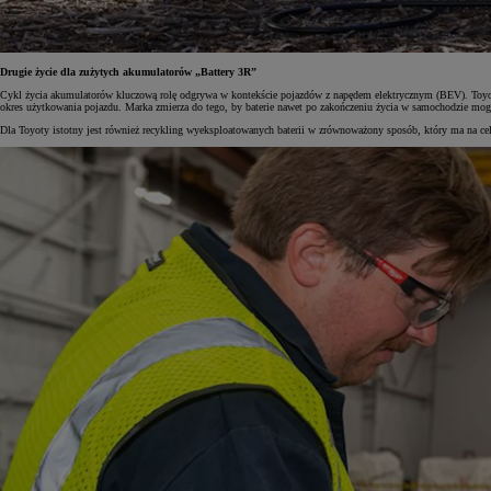
Drugie życie dla zużytych akumulatorów „Battery 3R”
Cykl życia akumulatorów kluczową rolę odgrywa w kontekście pojazdów z napędem elektrycznym (BEV). Toyota k
okres użytkowania pojazdu. Marka zmierza do tego, by baterie nawet po zakończeniu życia w samochodzie mog
Dla Toyoty istotny jest również recykling wyeksploatowanych baterii w zrównoważony sposób, który ma na ce