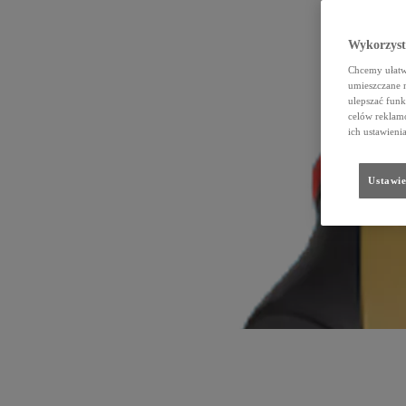
Wykorzystu
Chcemy ułatwi
umieszczane 
ulepszać funk
celów reklamo
ich ustawieni
Ustawie