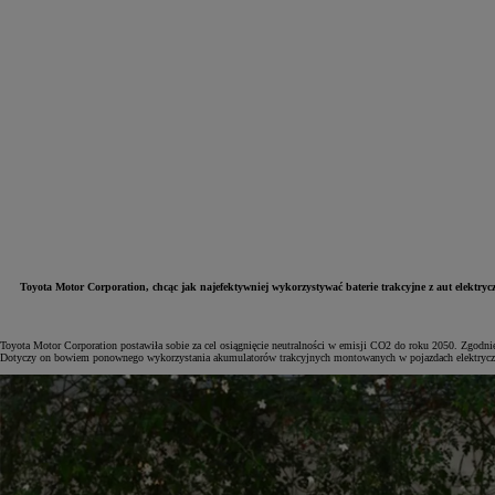
Toyota Motor Corporation, chcąc jak najefektywniej wykorzystywać baterie trakcyjne z aut elektry
Od
81 900 zł
Toyota Motor Corporation postawiła sobie za cel osiągnięcie neutralności w emisji CO2 do roku 2050. Zgodni
Dotyczy on bowiem ponownego wykorzystania akumulatorów trakcyjnych montowanych w pojazdach elektrycz
Yaris Cross
HYBRID