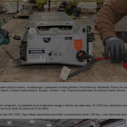
stania zużytych baterii, współpracując z partnerami na skalę globalną. Priorytetowym założeniem Toyoty jest 
w Japonii, Stanach Zjednoczonych, Europie, Chinach i Azji. Poprzez poszukiwanie dla zużytych baterii nowych
epszej wydajności, co przekłada się na zwiększenie zasięgu i krótszy czas ładowania. Po 2026 roku samochody 
a ma trwać około 20 minut (od 10 do 80%).
e na lata 2027-2028. Tego rodzaju akumulator pozwoliłby na przejechanie nawet 1200 km, a czas ładowania skróc