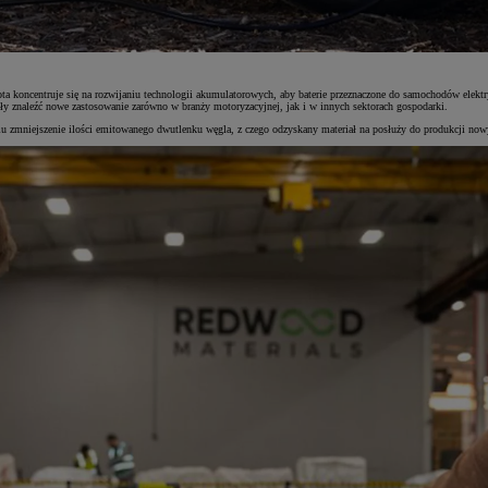
oncentruje się na rozwijaniu technologii akumulatorowych, aby baterie przeznaczone do samochodów elektrycz
ły znaleźć nowe zastosowanie zarówno w branży motoryzacyjnej, jak i w innych sektorach gospodarki.
lu zmniejszenie ilości emitowanego dwutlenku węgla, z czego odzyskany materiał na posłuży
do produkcji now