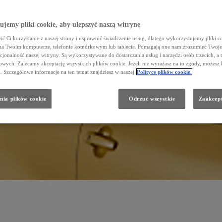
jemy pliki cookie, aby ulepszyć naszą witrynę
ć Ci korzystanie z naszej strony i usprawnić świadczenie usług, dlatego wykorzystujemy pliki co
na Twoim komputerze, telefonie komórkowym lub tablecie. Pomagają one nam zrozumieć Twoje 
cjonalność naszej witryny. Są wykorzystywane do dostarczania usług i narzędzi osób trzecich, a 
wych. Zalecamy akceptację wszystkich plików cookie. Jeżeli nie wyrażasz na to zgody, możesz 
a. Szczegółowe informacje na ten temat znajdziesz w naszej
Polityce plików cookie.
nia plików cookie
Odrzuć wszystkie
Zaakcept