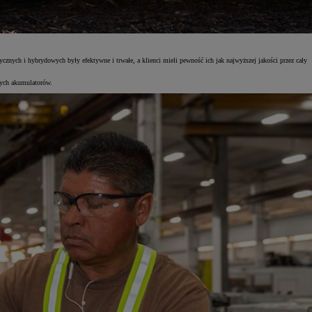
nych i hybrydowych były efektywne i trwałe, a klienci mieli pewność ich jak najwyższej jakości przez cały
ych akumulatorów.