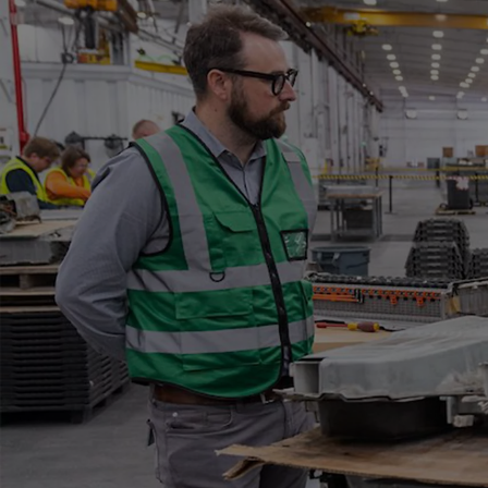
Od
105 300 zł
Corolla Hatchback
HYBRID