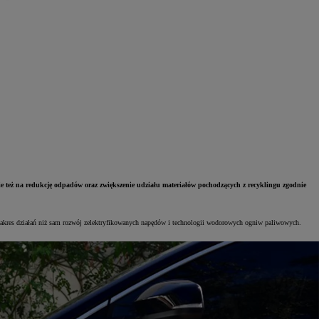
nie też na redukcję odpadów oraz zwiększenie udziału materiałów pochodzących z recyklingu zgodnie
y zakres działań niż sam rozwój zelektryfikowanych napędów i technologii wodorowych ogniw paliwowych.