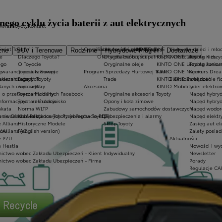
ego cyklu życia baterii z aut elektrycznych
Świat Toyoty
Kontakt
Świat Toyoty
Oryginalne części i oleje Toyoty
Ekobonus dla hybryd Toyoty
KINTO ONE
Kluby dla dzieci i mło
zne
SUV i Terenowe
Rodzinne
Hybrydowe Plug-in
Dostawcze
e
Dlaczego Toyota?
Oferta dla osób z niepełnosprawnościami
Oryginalne części
KINTO ONE Leasing niższyc
Toyota Kids
ego
O Toyocie
Oryginalne oleje
KINTO ONE Leasing konsu
Toyota Junior
 gwarancji podstawowej
Toyota w Europie
Program Sprzedaży Hurtowej Trade
KINTO ONE Najem
Konkurs Dre
akierniczego
twarzaniu danych
Fabryki Toyoty
Trade
KINTO ONE Zarządzanie fl
Elektromobilność
danych osobowych
Toyota Way
Akcesoria
KINTO Mobility
Lider elektro
a o przetwarzaniu danych Facebook
Toyota Mobility
Oryginalne akcesoria Toyoty
Napęd hybry
nformacyjna - rekrutacja
Toyota a środowisko
Opony i koła zimowe
Napęd hybryd
akata
Norma WLTP
Zabudowy samochodów dostawczych
Napęd wodor
warii lub kolizji
nie Crash Assistance Toyoty (w formacie PDF)
Klub Rekordowych Przebiegów Toyoty
Zabezpieczenia i alarmy
Napęd elektry
 Allianz
Historyczne Modele
Sklep Toyoty
Zasięg aut el
tów
 Allianz (english version)
FAQ
Zalety posiad
e PZU
Aktualności
e Hestia
Nowości i wy
ictwo wobec Zakładu Ubezpieczeń - Klient Indywidualny
Newsletter
ictwo wobec Zakładu Ubezpieczeń - Firma
Porady
Regulacje CA