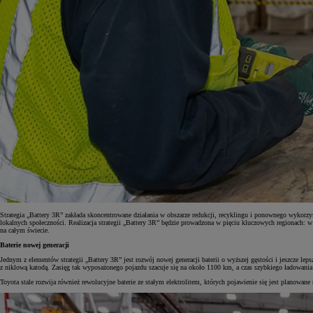
Strategia „Battery 3R” zakłada skoncentrowane działania w obszarze redukcji, recyklingu i ponownego wykorzy
lokalnych społeczności. Realizacja strategii „Battery 3R” będzie prowadzona w pięciu kluczowych regionach: 
na całym świecie.
Baterie nowej generacji
Jednym z elementów strategii „Battery 3R” jest rozwój nowej generacji baterii o wyższej gęstości i jeszcze l
z niklową katodą. Zasięg tak wyposażonego pojazdu szacuje się na około 1100 km, a czas szybkiego ładowani
Toyota stale rozwija również rewolucyjne baterie ze stałym elektrolitem, których pojawienie się jest planowan