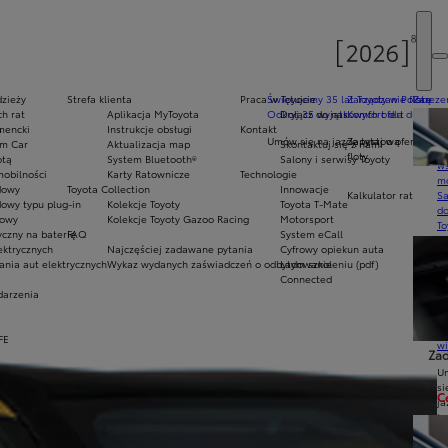
dzieży
Strefa klienta
Praca w Toyocie
Świętujemy 35 lat Toyoty w Polsce
Zarządzanie flotą
Zarezer
h rat
Aplikacja MyToyota
Odkryj 35 wyjątkowych ofert
Dołącz do nas
Komfort dla dużych f
Ak
mencki
s
Instrukcje obsługi
Kontakt
pr
Umów się na jazdę testową
Zapytaj o ofertę dla 
am Car
Aktualizacja map
Skontaktuj się z nami
Ce
floty
otą
System Bluetooth®
Salony i serwisy Toyoty
ws
mobilności
Karty Ratownicze
Technologie
mo
dowy
Toyota Collection
Innowacje
Kalkulator rat
S
owy typu plug-in
Kolekcje Toyoty
Toyota T-Mate
do
owy
Kolekcje Toyoty Gazoo Racing
Motorsport
To
czny na baterię
FAQ
System eCall
Pr
ektrycznych
Najczęściej zadawane pytania
Cyfrowy opiekun auta
Of
ania aut elektrycznych
Wykaz wydanych zaświadczeń o odbytym szkoleniu (pdf)
Ładowanie
KI
Connected
fi
darzenia
S
u
in
FE
w
Zad
U
si
C
ja
te