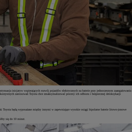
kontynuacja inicjatyw wspierających rozwój pojazdów elektrycznych na baterie przy jednoczesnym zaangażowaniu
, korzystnych zastosowań Toyota chce zmaksymalizować procesy ich odbioru i bezpiecznej detoksykacji
marki Toyota będą wyposażane między innymi w zapewniające wysokie osiągi bipolarne baterie litowo-jonowe
iłby się do 10 minut.