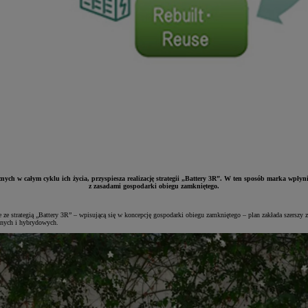
cznych w całym cyklu ich życia, przyspiesza realizację strategii „Battery 3R”. W ten sposób marka wpły
z zasadami gospodarki obiegu zamkniętego.
e ze strategią „Battery 3R” – wpisującą się w koncepcję gospodarki obiegu zamkniętego – plan zakłada szersz
nych i hybrydowych.