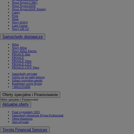
Nowa Toyota C-HR+
Nowa Toyota bZ4X
Nowa Toyota bZ4X Touring
Camry
Prius
Mirai
Nowy RAV4
Land Cruiser
Nowy GR GT
Samochody dostawcze
Hilux
Nowy Hilux
Nowy Hilux Electric
PROACE Max
PROACE
PROACE Verso
PROACE CITY
PROACE CITY Verso
Samochody używane
Umów się na jazdę testową
Zobacz wszystkie cenniki
Konfiguruj swoją Toyotę
+48422252600
Oferty specjalne i Finansowanie
Oferty specjalne i Finansowanie
Aktualne oferty
Finał wyprzedaży 2025
Samochody dostawcze Toyota Professional
Oferta biznesowa
Auta używane
Toyota Financial Services