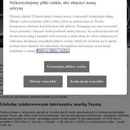
Wykorzystujemy pliki cookie, aby ulepszyć naszą
witrynę
Chcemy ułatwić Ci korzystanie z naszej strony i usprawnić świadczenie usług,
dlatego wykorzystujemy pliki cookie, które są umieszczane na Twoim
komputerze, telefonie komórkowym lub tablecie. Pomagają one nam zrozumieć
Twoje potrzeby i ulepszać funkcjonalność naszej witryny. Są wykorzystywane do
dostarczania usług i narzędzi osób trzecich, a także służą do celów reklamowych.
Zalecamy akceptację wszystkich plików cookie. Jeżeli nie wyrażasz na to zgody,
możesz łatwo zmienić ich ustawienia. Szczegółowe informacje na ten temat
Jak wynika z analizy portalu CompareTheMarket.com.au, w 2022 roku Toyota była najczęściej
znajdziesz w naszej
Polityce plików cookie.
wyszukiwaną marką motoryzacyjną w przeglądarce Google. To już trzeci najlepszy wynik z rzędu
i czwarty w ciągu 5 lat. Użytkownicy Google wpisywali Toyotę aż w 44,5% przypadków, gdy chcieli
znaleźć informacje o markach samochodowych.
Portal CompareTheMarket.com.au zaprezentował tegoroczny ranking
„Most Searched Cars”
. Wynika z niego,
Ustawienia plików cookie
że w 2022 roku największym zainteresowaniem użytkowników przeglądarki Google ze wszystkich marek
motoryzacyjnych cieszyła się Toyota.
Toyota była tematem prawie połowy (44,5%) wszystkich wyszukiwań marek samochodowych w przeglądarce
Google na świecie. W pięciu dotychczasowych edycjach badania japońska marka aż czterokrotnie zajęła
Odrzuć wszystkie
Zaakceptuj wszystkie
pierwsze miejsce – w latach 2018, 2020, 2021 i 2022, zaś w 2019 roku uplasowała się na drugiej pozycji.
Analiza portalu opierała się na danych Google Trends ze 155 krajów. Toyota była najczęściej wyszukiwana
w 69 z nich. To oznacza wzrost rok do roku o 22 kraje. Druga najpopularniejsza marka w przeglądarce Google
cieszyła się największym zainteresowaniem na 36 rynkach.
Globalne zainteresowanie internautów marką Toyota
Czołowa lokata w zestawieniu najczęściej wyszukiwanych marek samochodowych to kolejne potwierdzenie
pozycji Toyoty jako lidera rynku motoryzacyjnego. Jest ona największym producentem i najczęściej wybieraną
marką samochodów na świecie, sprzedającą rocznie średnio ponad 10 mln samochodów. W USA Toyota
sprzedała w 2022 roku 2,1 mln aut, w Chinach – 1,86 mln aut (+10,8%), a na europejskim rynku – ponad
1 mln aut.