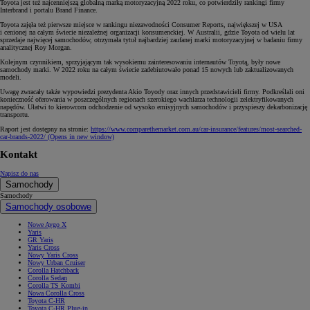
Toyota jest też najcenniejszą globalną marką motoryzacyjną 2022 roku, co potwierdziły rankingi firmy
Interbrand i portalu Brand Finance.
Toyota zajęła też pierwsze miejsce w rankingu niezawodności Consumer Reports, największej w USA
i cenionej na całym świecie niezależnej organizacji konsumenckiej. W Australii, gdzie Toyota od wielu lat
sprzedaje najwięcej samochodów, otrzymała tytuł najbardziej zaufanej marki motoryzacyjnej w badaniu firmy
analitycznej Roy Morgan.
Kolejnym czynnikiem, sprzyjającym tak wysokiemu zainteresowaniu internautów Toyotą, były nowe
samochody marki. W 2022 roku na całym świecie zadebiutowało ponad 15 nowych lub zaktualizowanych
modeli.
Uwagę zwracały także wypowiedzi prezydenta Akio Toyody oraz innych przedstawicieli firmy. Podkreślali oni
konieczność oferowania w poszczególnych regionach szerokiego wachlarza technologii zelektryfikowanych
napędów. Ułatwi to kierowcom odchodzenie od wysoko emisyjnych samochodów i przyspieszy dekarbonizację
transportu.
Raport jest dostępny na stronie:
https://www.comparethemarket.com.au/car-insurance/features/most-searched-
car-brands-2022/
(Opens in new window)
Kontakt
Napisz do nas
Samochody
Samochody
Samochody osobowe
Nowe Aygo X
Yaris
GR Yaris
Yaris Cross
Nowy Yaris Cross
Nowy Urban Cruiser
Corolla Hatchback
Corolla Sedan
Corolla TS Kombi
Nowa Corolla Cross
Toyota C-HR
Toyota C-HR Plug-in