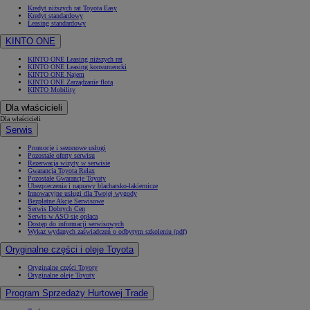
Kredyt niższych rat Toyota Easy
Kredyt standardowy
Leasing standardowy
KINTO ONE
KINTO ONE Leasing niższych rat
KINTO ONE Leasing konsumencki
KINTO ONE Najem
KINTO ONE Zarządzanie flotą
KINTO Mobility
Dla właścicieli
Dla właścicieli
Serwis
Promocje i sezonowe usługi
Pozostałe oferty serwisu
Rezerwacja wizyty w serwisie
Gwarancja Toyota Relax
Pozostałe Gwarancje Toyoty
Ubezpieczenia i naprawy blacharsko-lakiernicze
Innowacyjne usługi dla Twojej wygody
Bezpłatne Akcje Serwisowe
Serwis Dobrych Cen
Serwis w ASO się opłaca
Dostęp do informacji serwisowych
Wykaz wydanych zaświadczeń o odbytym szkoleniu (pdf)
Oryginalne części i oleje Toyota
Oryginalne części Toyoty
Oryginalne oleje Toyoty
Program Sprzedaży Hurtowej Trade