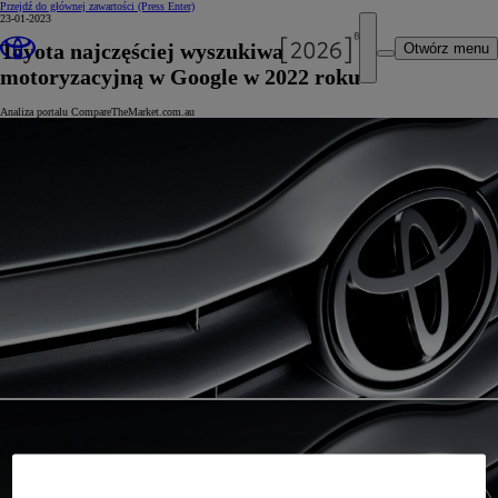
Przejdź do głównej zawartości
(Press Enter)
23-01-2023
Toyota najczęściej wyszukiwaną marką
Otwórz menu
motoryzacyjną w Google w 2022 roku
Analiza portalu CompareTheMarket.com.au