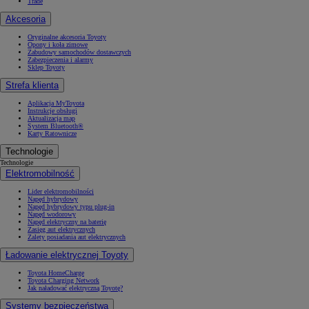
Trade
Akcesoria
Oryginalne akcesoria Toyoty
Opony i koła zimowe
Zabudowy samochodów dostawczych
Zabezpieczenia i alarmy
Sklep Toyoty
Strefa klienta
Aplikacja MyToyota
Instrukcje obsługi
Aktualizacja map
System Bluetooth®
Karty Ratownicze
Technologie
Technologie
Elektromobilność
Lider elektromobilności
Napęd hybrydowy
Napęd hybrydowy typu plug-in
Napęd wodorowy
Napęd elektryczny na baterię
Zasięg aut elektrycznych
Zalety posiadania aut elektrycznych
Ładowanie elektrycznej Toyoty
Toyota HomeCharge
Toyota Charging Network
Jak naładować elektryczną Toyotę?
Systemy bezpieczeństwa