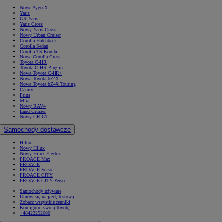
Nowe Aygo X
Yaris
GR Yaris
Yaris Cross
Nowy Yaris Cross
Nowy Urban Cruiser
Corolla Hatchback
Corolla Sedan
Corolla TS Kombi
Nowa Corolla Cross
Toyota C-HR
Toyota C-HR Plug-in
Nowa Toyota C-HR+
Nowa Toyota bZ4X
Nowa Toyota bZ4X Touring
Camry
Prius
Mirai
Nowy RAV4
Land Cruiser
Nowy GR GT
Samochody dostawcze
Hilux
Nowy Hilux
Nowy Hilux Electric
PROACE Max
PROACE
PROACE Verso
PROACE CITY
PROACE CITY Verso
Samochody używane
Umów się na jazdę testową
Zobacz wszystkie cenniki
Konfiguruj swoją Toyotę
+48422252600