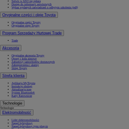
Serwis w ASO się opłaca
Dostęp do informacji serwisowych
Wykaz wydanych zaświadczeń o odbytym szkoleniu (pdf)
Oryginalne części i oleje Toyota
Oryginalne części Toyoty
Oryginalne oleje Toyoty
Program Sprzedaży Hurtowej Trade
Trade
Akcesoria
Oryginalne akcesoria Toyoty
Opony i koła zimowe
Zabudowy samochodów dostawczych
Zabezpieczenia i alarmy
Sklep Toyoty
Strefa klienta
Aplikacja MyToyota
Instrukcje obsługi
Aktualizacja map
System Bluetooth®
Karty Ratownicze
Technologie
Technologie
Elektromobilność
Lider elektromobilności
Napęd hybrydowy
Napęd hybrydowy typu plug-in