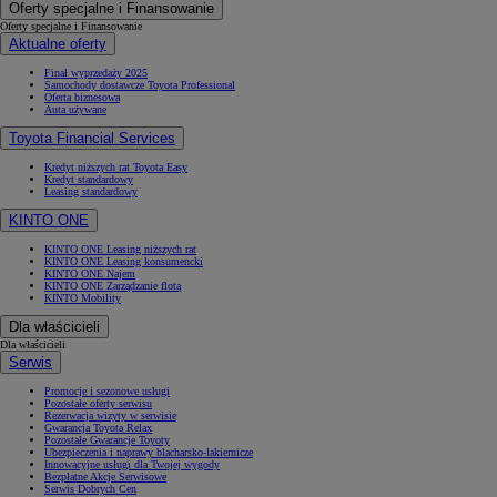
Oferty specjalne i Finansowanie
Oferty specjalne i Finansowanie
Aktualne oferty
Finał wyprzedaży 2025
Samochody dostawcze Toyota Professional
Oferta biznesowa
Auta używane
Toyota Financial Services
Kredyt niższych rat Toyota Easy
Kredyt standardowy
Leasing standardowy
KINTO ONE
KINTO ONE Leasing niższych rat
KINTO ONE Leasing konsumencki
KINTO ONE Najem
KINTO ONE Zarządzanie flotą
KINTO Mobility
Dla właścicieli
Dla właścicieli
Serwis
Promocje i sezonowe usługi
Pozostałe oferty serwisu
Rezerwacja wizyty w serwisie
Gwarancja Toyota Relax
Pozostałe Gwarancje Toyoty
Ubezpieczenia i naprawy blacharsko-lakiernicze
Innowacyjne usługi dla Twojej wygody
Bezpłatne Akcje Serwisowe
Serwis Dobrych Cen