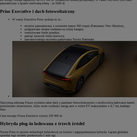
panoramiczny z ręcznie sterowaną roletą – za 3500 zł.
Prius Executive i dach fotowoltaiczny
W wersji Executive Prius zyskuje m.in.:
monitor panoramiczny z systemem kamer 360 stopni (Panoramic View Monitor),
podgrzewane skrajne siedzenia na tylnej kanapie,
wentylowane fotele przednie,
pamięć ustawień fotela kierowcy,
zaawansowanego asystenta parkowania Toyota Teammate.
Najwyższą odmianę Priusa wyróżnia także dach z panelami fotowoltaicznymi z możliwością ładowania baterii
promieniami słonecznymi, który może wydłużyć zasięg auta w trybie EV maksymalnie o 8,7 km każdego
dnia.
Cena nowego Priusa Executive wynosi 239 900 zł.
Hybryda plug-in ładowana z trzech źródeł
Toyota Prius to pionier technologii hybrydowej na świecie i najpopularniejsza hybryda. Łączna globalna
sprzedaż tego modelu przekroczyła 5 mln egz.