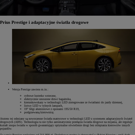
Prius Prestige i adaptacyjne światła drogowe
Wersja Prestige zawiera m.in.:
cyfrowe lusterko wsteczne,
elektrycznie unoszone drzwi bagażnika,
kierunkowskazy w technologii LED zintegrowane ze światłami do jazdy dziennej,
listwy LED w tylnych lampach,
19" felgi aluminiowe z oponami 195/50 R19,
podgrzewaną kierownicę.
Atutem tej odmiany są nowoczesne światła matrycowe w technologii LED z systemem adaptacyjnych świateł
drogowych (AHS). Technologia ta nie tylko automatycznie przełącza światła drogowe na mijania, ale reguluje
kształt snopa światła w sposób gwarantujący optymalne oświetlenie drogi bez oślepiania kierowców innych
pojazdów.
Za wersję Prestige zapłacimy od 211 900 zł. Dodatkowo można ją doposażyć w Pakiet Skyview, czyli dach