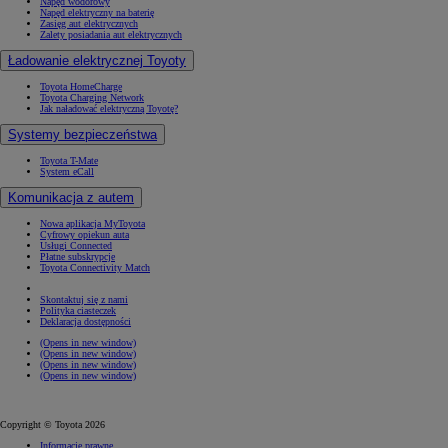
Napęd wodorowy
Napęd elektryczny na baterię
Zasięg aut elektrycznych
Zalety posiadania aut elektrycznych
Ładowanie elektrycznej Toyoty
Toyota HomeCharge
Toyota Charging Network
Jak naładować elektryczną Toyotę?
Systemy bezpieczeństwa
Toyota T-Mate
System eCall
Komunikacja z autem
Nowa aplikacja MyToyota
Cyfrowy opiekun auta
Usługi Connected
Płatne subskrypcje
Toyota Connectivity Match
Skontaktuj się z nami
Polityka ciasteczek
Deklaracja dostępności
(Opens in new window)
(Opens in new window)
(Opens in new window)
(Opens in new window)
Copyright © Toyota 2026
Informacje prawne