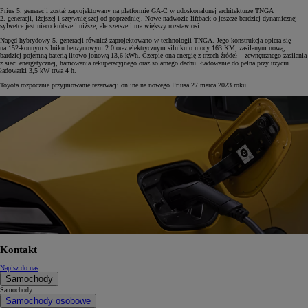
Prius 5. generacji został zaprojektowany na platformie GA-C w udoskonalonej architekturze TNGA
2. generacji, lżejszej i sztywniejszej od poprzedniej. Nowe nadwozie liftback o jeszcze bardziej dynamicznej
sylwetce jest nieco krótsze i niższe, ale szersze i ma większy rozstaw osi.
Napęd hybrydowy 5. generacji również zaprojektowano w technologii TNGA. Jego konstrukcja opiera się
na 152-konnym silniku benzynowym 2.0 oraz elektrycznym silniku o mocy 163 KM, zasilanym nową,
bardziej pojemną baterią litowo-jonową 13,6 kWh. Czerpie ona energię z trzech źródeł – zewnętrznego zasilania
z sieci energetycznej, hamowania rekuperacyjnego oraz solarnego dachu. Ładowanie do pełna przy użyciu
ładowarki 3,5 kW trwa 4 h.
Toyota rozpocznie przyjmowanie rezerwacji online na nowego Priusa 27 marca 2023 roku.
Kontakt
Napisz do nas
Samochody
Samochody
Samochody osobowe