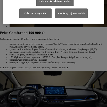
Ustawienia plików cookie
Odrzuć wszystkie
Zaakceptuj wszystkie
Prius Comfort od 199 900 zł
Podstawowa wersja – Comfort – wyposażona została m.in. w:
najnowsze systemy bezpieczeństwa czynnego Toyota T-Mate z możliwością zdalnych aktualizacji
(OTA) pakietu Toyota Safety Sense,
system multimedialny Toyota Smart Connect® z kolorowym ekranem dotykowym (12,3"),
nawigację Connected z dodatkowym trybem offline i 4-letnią darmową transmisją danych
światła do jazdy dziennej w technologii LED,
17" felgi aluminiowe z oponami 195/60 R17 (z plastikowym kołpakiem ochronnym),
podgrzewane fotele kierowcy i pasażera,
elektryczną regulację podparcia odcinka lędźwiowego fotela kierowcy.
Za Priusa w podstawowej wersji Comfort zapłacimy już od 199 900 zł.