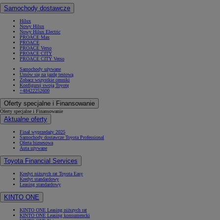
Samochody dostawcze
Hilux
Nowy Hilux
Nowy Hilux Electric
PROACE Max
PROACE
PROACE Verso
PROACE CITY
PROACE CITY Verso
Samochody używane
Umów się na jazdę testową
Zobacz wszystkie cenniki
Konfiguruj swoją Toyotę
+48422252600
Oferty specjalne i Finansowanie
Oferty specjalne i Finansowanie
Aktualne oferty
Finał wyprzedaży 2025
Samochody dostawcze Toyota Professional
Oferta biznesowa
Auta używane
Toyota Financial Services
Kredyt niższych rat Toyota Easy
Kredyt standardowy
Leasing standardowy
KINTO ONE
KINTO ONE Leasing niższych rat
KINTO ONE Leasing konsumencki