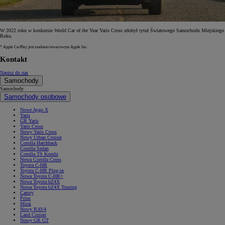
W 2022 roku w konkursie World Car of the Year Yaris Cross zdobył tytuł Światowego Samochodu Miejskiego
Roku.
* Apple CarPlay jest znakiem towarowym Apple Inc.
Kontakt
Napisz do nas
Samochody
Samochody
Samochody osobowe
Nowe Aygo X
Yaris
GR Yaris
Yaris Cross
Nowy Yaris Cross
Nowy Urban Cruiser
Corolla Hatchback
Corolla Sedan
Corolla TS Kombi
Nowa Corolla Cross
Toyota C-HR
Toyota C-HR Plug-in
Nowa Toyota C-HR+
Nowa Toyota bZ4X
Nowa Toyota bZ4X Touring
Camry
Prius
Mirai
Nowy RAV4
Land Cruiser
Nowy GR GT