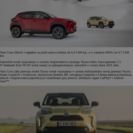
Yaris Cross Hybrid z napędem na przód zużywa średnio od 4,4 l/100 km, a w wariancie AWD-i od 4,7 l/100
km.
Samochód został wyposażony w systemy bezpieczeństwa czynnego Toyota Safety Sense generacji 2.5.
W badaniach Euro NCAP został uznany za najbezpieczniejszy samochód w swojej klasie 2021 roku.
Yaris Cross jako pierwszy model Toyoty został wyposażony w system multimedialny nowej generacji Toyota
Smart Connect® z 9-calowym, dotykowym ekranem HD, nawigacją Connected z 4-letnią darmową transmisją
danych i bezprzewodową łącznością ze smartfonami przy pomocy interfejsów Apple CarPlay* i Android
Auto™.