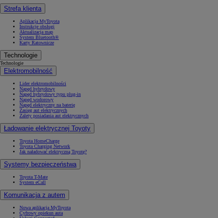
Strefa klienta
Aplikacja MyToyota
Instrukcje obsługi
Aktualizacja map
System Bluetooth®
Karty Ratownicze
Technologie
Technologie
Elektromobilność
Lider elektromobilności
Napęd hybrydowy
Napęd hybrydowy typu plug-in
Napęd wodorowy
Napęd elektryczny na baterię
Zasięg aut elektrycznych
Zalety posiadania aut elektrycznych
Ładowanie elektrycznej Toyoty
Toyota HomeCharge
Toyota Charging Network
Jak naładować elektryczną Toyotę?
Systemy bezpieczeństwa
Toyota T-Mate
System eCall
Komunikacja z autem
Nowa aplikacja MyToyota
Cyfrowy opiekun auta