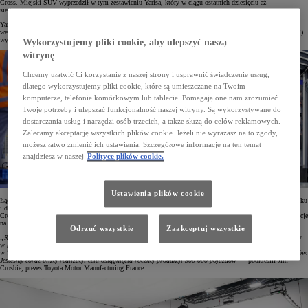
Cross. Miejski SUV wyprzedził w tym zestawieniu Yarisa, który w ciągu ostatnich dziesięciu aż
siedmiokrotnie zajmował w nim pierwszą pozycję.
Yaris Cross to nowy crossover segmentu B, który zadebiutował na rynku w 2021 roku. Jego produkcja
we Francji rozpoczęła się w lipcu 2021 roku. W ubiegłym roku Toyota Motor Manufacturing France (TMMF)
wyprodukowała 161 508 egz. tego modelu, znacznie przebijając wynik Yarisa hatchbacka z 2021 roku.
Wykorzystujemy pliki cookie, aby ulepszyć naszą
witrynę
Chcemy ułatwić Ci korzystanie z naszej strony i usprawnić świadczenie usług,
dlatego wykorzystujemy pliki cookie, które są umieszczane na Twoim
komputerze, telefonie komórkowym lub tablecie. Pomagają one nam zrozumieć
Twoje potrzeby i ulepszać funkcjonalność naszej witryny. Są wykorzystywane do
dostarczania usług i narzędzi osób trzecich, a także służą do celów reklamowych.
Zalecamy akceptację wszystkich plików cookie. Jeżeli nie wyrażasz na to zgody,
możesz łatwo zmienić ich ustawienia. Szczegółowe informacje na ten temat
znajdziesz w naszej
Polityce plików cookie.
Ustawienia plików cookie
Łącznie w 2022 roku zakład TMMF wyprodukował 255 584 samochody. Jest to najlepszy wynik od 2007 roku
i drugi najlepszy w historii fabryki Toyoty w Valenciennes. 63% rocznej produkcji zakładu stanowił Yaris
Cross, przy rekordowym, 95-procentowym udziale wersji hybrydowych. Plany na 2023 rok zakładają produkcję
na poziomie 280 000 aut, co ustanowiłoby nowy rekord zakładu w Valenciennes.
Odrzuć wszystkie
Zaakceptuj wszystkie
„Rozpoczęcie produkcji Yarisa Cross, który dołączył do Yarisa czwartej generacji, stanowiło punkt zwrotny
w historii naszego zakładu. Jeden na cztery samochody Toyoty sprzedawane w Europie są produkowane
w TMMF. To doskonała wiadomość dla całego naszego zespołu, który obecnie liczy ponad 5000 pracowników.
Jesteśmy coraz bliżej realizacji celu osiągnięcia rocznej produkcji 300 000 pojazdów”
– podkreślił Jim
Crosbie, prezes Toyota Motor Manufacturing France.