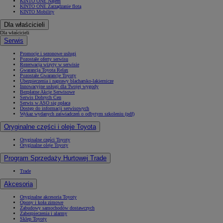
KINTO ONE Najem
KINTO ONE Zarządzanie flotą
KINTO Mobility
Dla właścicieli
Dla właścicieli
Serwis
Promocje i sezonowe usługi
Pozostałe oferty serwisu
Rezerwacja wizyty w serwisie
Gwarancja Toyota Relax
Pozostałe Gwarancje Toyoty
Ubezpieczenia i naprawy blacharsko-lakiernicze
Innowacyjne usługi dla Twojej wygody
Bezpłatne Akcje Serwisowe
Serwis Dobrych Cen
Serwis w ASO się opłaca
Dostęp do informacji serwisowych
Wykaz wydanych zaświadczeń o odbytym szkoleniu (pdf)
Oryginalne części i oleje Toyota
Oryginalne części Toyoty
Oryginalne oleje Toyoty
Program Sprzedaży Hurtowej Trade
Trade
Akcesoria
Oryginalne akcesoria Toyoty
Opony i koła zimowe
Zabudowy samochodów dostawczych
Zabezpieczenia i alarmy
Sklep Toyoty