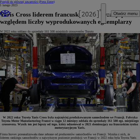
Przejdź do głównej zawartości
(Press Enter)
1 lutego 2023
Yaris Cross liderem francuskiej motoryzacji pod
Otwórz menu
względem liczby wyprodukowanych egzemplarzy
W 2022 roku oddano do sprzedaży 161 508 miejskich crossoverów Toyoty
W 2022 roku Toyota Yaris Cross była najczęściej produkowanym samochodem we Francji. Fabryka
Toyota Motor Manufacturing France w ciągu 12 miesięcy oddała do sprzedaży 161 508 egz. miejskiego
crossovera. Wynik ten jest lepszy od tego, który odnotował w 2021 dominujący na francuskim rynku
motoryzacyjnym Yaris.
Firma Inovev przeanalizowała dane zebrane od producentów samochodów we Francji.
Wynika z nich, że
liderem rankingu samochodów o najwyższym poziomie produkcji we Francji w 2022 roku była
Toyota Yaris