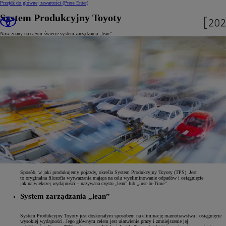
Przejdź do głównej zawartości
(Press Enter)
System Produkcyjny Toyoty
Nasz znany na całym świecie system zarządzania „lean”
Sposób, w jaki produkujemy pojazdy, określa System Produkcyjny Toyoty (TPS). Jest
to oryginalna filozofia wytwarzania mająca na celu wyeliminowanie odpadów i osiągnięcie
jak największej wydajności – nazywana często „lean” lub „Just-In-Time”.
System zarządzania „lean”
System Produkcyjny Toyoty jest doskonałym sposobem na eliminację marnotrawstwa i osiągnięcie
wysokiej wydajności. Jego głównym celem jest ułatwienie pracy i zmniejszenie jej