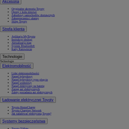
Akcesoria
Oryginalne akcesoria Toyoty
Opony i koła zimowe
Zabudowy samochodów dostawczych
Zabezpieczenia i alarmy
Sklep Toyoty
Strefa klienta
Aplikacja MyToyota
Instrukcje obsługi
Aktualizacja map
System Bluetooth®
Karty Ratownicze
Technologie
Technologie
Elektromobilność
Lider elektromobilności
Napęd hybrydowy
Napęd hybrydowy typu plug-in
Napęd wodorowy
Napęd elektryczny na baterię
Zasięg aut elektrycznych
Zalety posiadania aut elektrycznych
Ładowanie elektrycznej Toyoty
Toyota HomeCharge
Toyota Charging Network
Jak naładować elektryczną Toyotę?
Systemy bezpieczeństwa
Toyota T-Mate