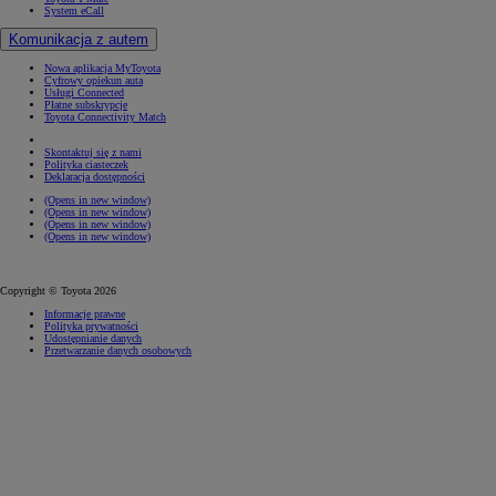
System eCall
Komunikacja z autem
Nowa aplikacja MyToyota
Cyfrowy opiekun auta
Usługi Connected
Płatne subskrypcje
Toyota Connectivity Match
Skontaktuj się z nami
Polityka ciasteczek
Deklaracja dostępności
(Opens in new window)
(Opens in new window)
(Opens in new window)
(Opens in new window)
Copyright © Toyota 2026
Informacje prawne
Polityka prywatności
Udostępnianie danych
Przetwarzanie danych osobowych