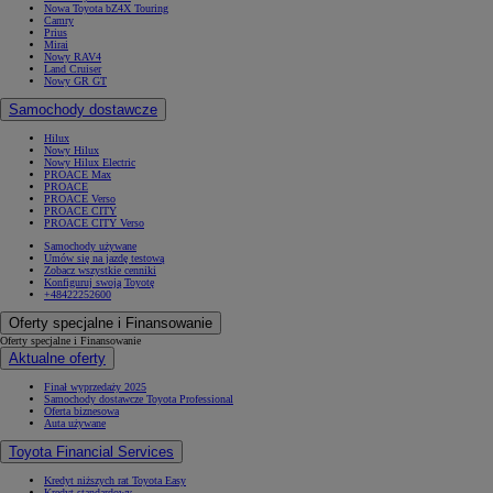
Nowa Toyota bZ4X Touring
Camry
Prius
Mirai
Nowy RAV4
Land Cruiser
Nowy GR GT
Samochody dostawcze
Hilux
Nowy Hilux
Nowy Hilux Electric
PROACE Max
PROACE
PROACE Verso
PROACE CITY
PROACE CITY Verso
Samochody używane
Umów się na jazdę testową
Zobacz wszystkie cenniki
Konfiguruj swoją Toyotę
+48422252600
Oferty specjalne i Finansowanie
Oferty specjalne i Finansowanie
Aktualne oferty
Finał wyprzedaży 2025
Samochody dostawcze Toyota Professional
Oferta biznesowa
Auta używane
Toyota Financial Services
Kredyt niższych rat Toyota Easy
Kredyt standardowy