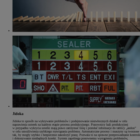
Jidoka
Jidoka to sposób na wykrywanie problemów i podejmowanie niezwłocznych działań w celu
naprawienia usterek na każdym etapie procesu produkcyjnego. Pracownicy hali produkcyjnej
w przypadku wykrycia usterki mają prawo zatrzymać linię i przesłać informacje do tablicy „andon”
w celu umożliwienia szybkiego rozwiązania problemu. Automatyczne procesy i maszyny są tworzone
tak, by mogły szybko i bezpiecznie zakończyć pracę. Pozwala to na sprawne przeprowadzanie kontroli
i dokonywanie niezbędnych korekt. System zapobiega ponownemu wystąpieniu problemów,