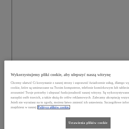
Click to play video
Wykorzystujemy pliki cookie, aby ulepszyć naszą witrynę
Chcemy ułatwić Ci korzystanie z naszej strony i usprawnić świadczenie usług, dlatego w
cookie, które są umieszczane na Twoim komputerze, telefonie komórkowym lub tableci
zrozumieć Twoje potrzeby i ulepszać funkcjonalność naszej witryny. Są wykorzystywane 
narzędzi osób trzecich, a także służą do celów reklamowych. Zalecamy akceptację wszys
Jeżeli nie wyrażasz na to zgody, możesz łatwo zmienić ich ustawienia. Szczegółowe info
znajdziesz w naszej
Polityce plików cookie.
Ustawienia plików cookie