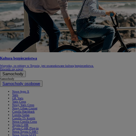
Kultura bezpieczeństwa
Wszystko, co robimy w Toyocie, jest uwarunkowane kulturą bezpieczeństwa.
Dowiedz się więcej
Samochody
Samochody
Samochody osobowe
Nowe Aygo X
Yaris
GR Yaris
Yaris Cross
Nowy Yaris Cross
Nowy Urban Cruiser
Corolla Hatchback
Corolla Sedan
Corolla TS Kombi
Nowa Corolla Cross
Toyota C-HR
Toyota C-HR Plug-in
Nowa Toyota C-HR+
Nowa Toyota bZ4X