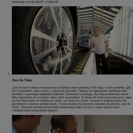
utrzymując wysoką jakość i wydajność.
Just-In-Time
„Just-In-Time” oznacza wykonywanie na każdym etapie produkcji tylko tego, co jest potrzebne, gdy
jest to potrzebne, oraz w ilości, w jakiej jest potrzebne. Dążymy do zapewnienia stabilnego toku
produkcji i sprawnego zarządzania częściami. Koncepcja ta wymaga, aby linia produkcyjna zawsze
była wyposażona we wszystkie części, które są potrzebne. W miarę ich wykorzystywania nowy zapas
ma być dostarczany we właściwym czasie i we właściwej liczbie. Pozwoli to uniknąć przerw lub
spowolnień w procesie produkcyjnym. System Kanban ma kluczowe znaczenie dla procesu „Just-In-
Time”. Zapewnia automatyczną metodę uzupełniania części na linii w czasie rzeczywistym
i utrzymywania minimalnych zapasów.