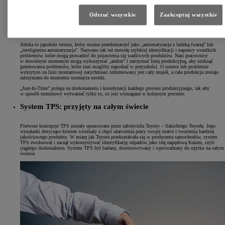
Odrzuć wszystkie
Zaakceptuj wszystkie
Dwie kluczowe koncepcje
Jidoka to japoński termin, który można przetłumaczyć jako „automatyzacja z ludzką twarzą” lub
„inteligentna automatyzacja”. Nazwano tak też metodę szybkiej identyfikacji i naprawy wszelkich
problemów, które mogą prowadzić do pojawienia się wadliwych produktów. Nasi pracownicy
w dowolnym momencie mogą wykorzystać „andon” i zatrzymać linię produkcyjną, aby uniknąć
generowania problemów, które inni mogliby napotkać w przyszłości. O usterce lub problemie
wykrytym na linii montażowej natychmiast informowany jest cały zespół, a cała produkcja zostaje
zatrzymana do momentu usunięcia usterki.
„Just-In-Time” polega na doskonaleniu i koordynacji każdego procesu produkcyjnego, tak aby
w sposób terminowy wytwarzać tylko to, co jest wymagane w kolejnym procesie.
System TPS: przyjęty na całym świecie
Pierwsze koncepcje TPS zostały opracowane przez założyciela Toyoty – Sakichiego Toyodę. Jego
wynalazki dotyczące krosien wynikały z chęci ułatwienia pracy swojej matce i tworzenia bardziej
jakościowego produktu. W miarę jak Toyota przekształcała się w producenta samochodów, system
TPS ewoluował i zaczął wykorzystywać identyfikację odpadów jako siłę napędową Kaizen, czyli
ciągłego doskonalenia. System TPS był badany, dostosowywany i wprowadzany do użytku na całym
świecie.