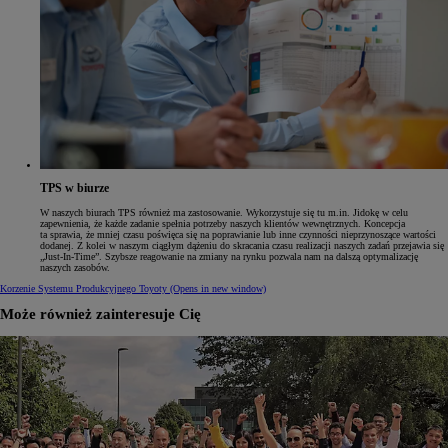
TPS w biurze
W naszych biurach TPS również ma zastosowanie. Wykorzystuje się tu m.in. Jidokę w celu
zapewnienia, że każde zadanie spełnia potrzeby naszych klientów wewnętrznych. Koncepcja
ta sprawia, że mniej czasu poświęca się na poprawianie lub inne czynności nieprzynoszące wartości
dodanej. Z kolei w naszym ciągłym dążeniu do skracania czasu realizacji naszych zadań przejawia się
„Just-In-Time”. Szybsze reagowanie na zmiany na rynku pozwala nam na dalszą optymalizację
naszych zasobów.
Korzenie Systemu Produkcyjnego Toyoty
(Opens in new window)
Może również zainteresuje Cię