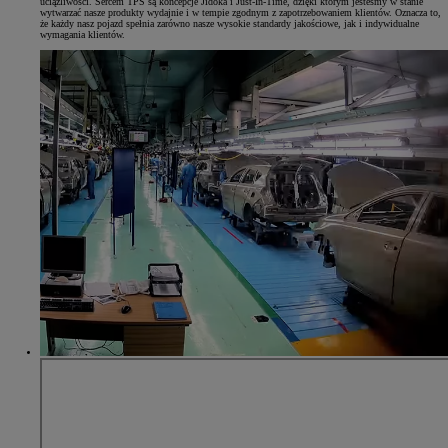
uciążliwości. Sercem TPS są koncepcje Jidoka i Just-In-Time, dzięki którym jesteśmy w stanie
wytwarzać nasze produkty wydajnie i w tempie zgodnym z zapotrzebowaniem klientów. Oznacza to,
że każdy nasz pojazd spełnia zarówno nasze wysokie standardy jakościowe, jak i indywidualne
wymagania klientów.