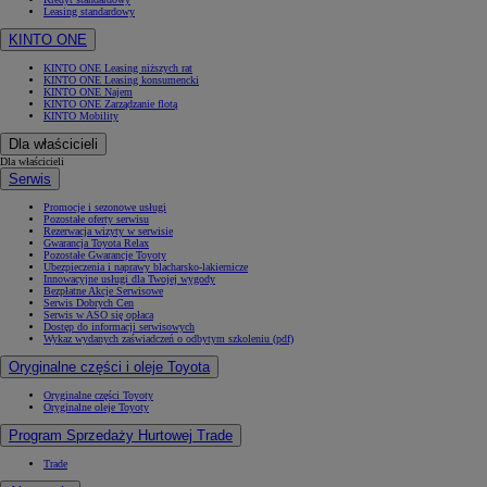
Leasing standardowy
KINTO ONE
KINTO ONE Leasing niższych rat
KINTO ONE Leasing konsumencki
KINTO ONE Najem
KINTO ONE Zarządzanie flotą
KINTO Mobility
Dla właścicieli
Dla właścicieli
Serwis
Promocje i sezonowe usługi
Pozostałe oferty serwisu
Rezerwacja wizyty w serwisie
Gwarancja Toyota Relax
Pozostałe Gwarancje Toyoty
Ubezpieczenia i naprawy blacharsko-lakiernicze
Innowacyjne usługi dla Twojej wygody
Bezpłatne Akcje Serwisowe
Serwis Dobrych Cen
Serwis w ASO się opłaca
Dostęp do informacji serwisowych
Wykaz wydanych zaświadczeń o odbytym szkoleniu (pdf)
Oryginalne części i oleje Toyota
Oryginalne części Toyoty
Oryginalne oleje Toyoty
Program Sprzedaży Hurtowej Trade
Trade