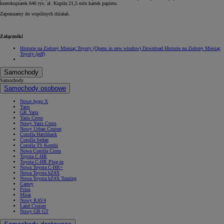
kserokopiarek 646 tys. zł. Kupiła 21,5 mln kartek papieru.
Zapraszamy do wspólnych działań.
Załączniki
Historie na Zielony Miesiąc Toyoty
(Opens in new window)
Download Historie na Zielony Miesiąc
Toyoty (pdf)
Samochody
Samochody
Samochody osobowe
Nowe Aygo X
Yaris
GR Yaris
Yaris Cross
Nowy Yaris Cross
Nowy Urban Cruiser
Corolla Hatchback
Corolla Sedan
Corolla TS Kombi
Nowa Corolla Cross
Toyota C-HR
Toyota C-HR Plug-in
Nowa Toyota C-HR+
Nowa Toyota bZ4X
Nowa Toyota bZ4X Touring
Camry
Prius
Mirai
Nowy RAV4
Land Cruiser
Nowy GR GT