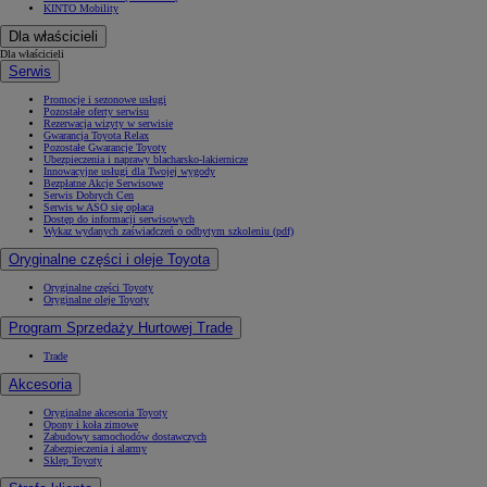
KINTO Mobility
Dla właścicieli
Dla właścicieli
Serwis
Promocje i sezonowe usługi
Pozostałe oferty serwisu
Rezerwacja wizyty w serwisie
Gwarancja Toyota Relax
Pozostałe Gwarancje Toyoty
Ubezpieczenia i naprawy blacharsko-lakiernicze
Innowacyjne usługi dla Twojej wygody
Bezpłatne Akcje Serwisowe
Serwis Dobrych Cen
Serwis w ASO się opłaca
Dostęp do informacji serwisowych
Wykaz wydanych zaświadczeń o odbytym szkoleniu (pdf)
Oryginalne części i oleje Toyota
Oryginalne części Toyoty
Oryginalne oleje Toyoty
Program Sprzedaży Hurtowej Trade
Trade
Akcesoria
Oryginalne akcesoria Toyoty
Opony i koła zimowe
Zabudowy samochodów dostawczych
Zabezpieczenia i alarmy
Sklep Toyoty