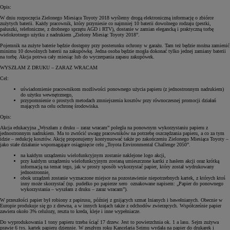
Opis:
W dniu rozpoczęcia Zielonego Miesiąca Toyoty 2018 wyślemy drogą elektroniczną informację o zbiórce
zużytych baterii. Każdy pracownik, który przyniesie co najmniej 10 baterii dowolnego rodzaju (pestki,
paluszki, telefoniczne, z drobnego sprzętu AGD i RTV), dostanie w zamian elegancką i praktyczną torbę
wielokrotnego użytku z nadrukiem „Zielony Miesiąc Toyoty 2018”.
Pojemnik na zużyte baterie będzie dostępny przy posterunku ochrony w garażu. Tam też będzie można zamienić
minimu 10 dowolnych baterii na zakupówkę. Jedna osoba będzie mogła dokonać tylko jednej zamiany baterii
na torbę. Akcja potrwa cały miesiąc lub do wyczerpania zapasu zakupówek.
WYSZŁAM Z DRUKU – ZARAZ WRACAM
Cel:
uświadomienie pracownikom możliwości ponownego użycia papieru (z jednostronnym nadrukiem)
do użytku wewnętrznego,
przypomnienie o prostych metodach zmniejszenia kosztów przy równoczesnej promocji działań
mających na celu ochronę środowiska.
Opis:
Akcja edukacyjna „Wyszłam z druku – zaraz wracam” poległa na ponownym wykorzystaniu papieru z
jednostronnym nadrukiem. Ma to zwrócić uwagę pracowników na potrzebę oszczędzania papieru, a co za tym
idzie – redukcję kosztów. Akcję proponujemy kontynuować także po zakończeniu Zielonego Miesiąca Toyoty –
jako stałe działanie wspomagające osiągnięcie celu „Toyota Environmental Challenge 2050”.
na każdym urządzeniu wielofunkcyjnym zostanie naklejone logo akcji,
przy każdym urządzeniu wielofunkcyjnym zostaną umieszczone kartki z hasłem akcji oraz krótką
informacją na temat tego, jak w prosty sposób wykorzystać papier, który został wydrukowany
jednostronnie,
obok urządzeń zostanie wyznaczone miejsce na pozostawienie niepotrzebnych kartek, z których ktoś
inny może skorzystać (np. pudełko po papierze xero oznakowane napisem: „Papier do ponownego
wykorzystania – wyszłam z druku – zaraz wracam”).
W przeszłości papier był robiony z papirusu, później z gnijących szmat lnianych i bawełnianych. Obecnie w
Europie produkuje się go z drewna, a w innych krajach także z odchodów zwierzęcych. Współcześnie papier
zawiera około 3% celulozy, reszta to kreda, kleje i inne wypełniacze.
Do wyprodukowania 1 tony papieru trzeba ściąć 17 drzew. Jest to powierzchnia ok. 1 a lasu. Sejm zużywa
prawie 6 tys. kartek papieru dziennie. W zeszłym roku Kancelaria Sejmu wydała na papier do drukarek i