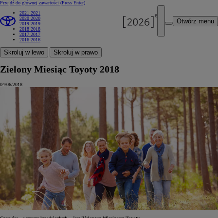
Przejdź do głównej zawartości
(Press Enter)
2021
2021
2020
2020
Otwórz menu
2019
2019
2018
2018
2017
2017
2016
2016
Skroluj w lewo
Skroluj w prawo
Zielony Miesiąc Toyoty 2018
04/06/2018