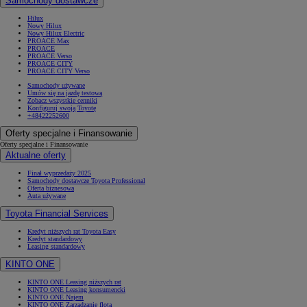
Samochody dostawcze
Hilux
Nowy Hilux
Nowy Hilux Electric
PROACE Max
PROACE
PROACE Verso
PROACE CITY
PROACE CITY Verso
Samochody używane
Umów się na jazdę testową
Zobacz wszystkie cenniki
Konfiguruj swoją Toyotę
+48422252600
Oferty specjalne i Finansowanie
Oferty specjalne i Finansowanie
Aktualne oferty
Finał wyprzedaży 2025
Samochody dostawcze Toyota Professional
Oferta biznesowa
Auta używane
Toyota Financial Services
Kredyt niższych rat Toyota Easy
Kredyt standardowy
Leasing standardowy
KINTO ONE
KINTO ONE Leasing niższych rat
KINTO ONE Leasing konsumencki
KINTO ONE Najem
KINTO ONE Zarządzanie flotą