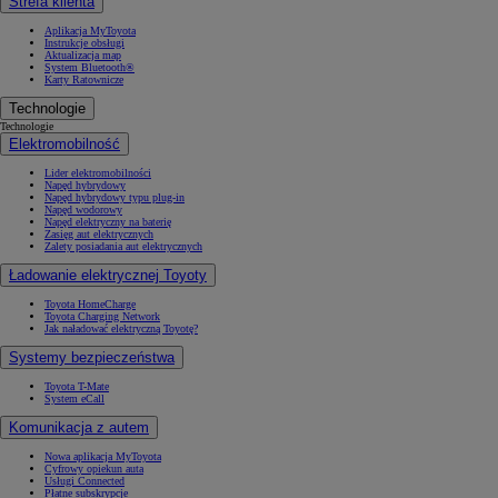
Strefa klienta
Aplikacja MyToyota
Instrukcje obsługi
Aktualizacja map
System Bluetooth®
Karty Ratownicze
Technologie
Technologie
Elektromobilność
Lider elektromobilności
Napęd hybrydowy
Napęd hybrydowy typu plug-in
Napęd wodorowy
Napęd elektryczny na baterię
Zasięg aut elektrycznych
Zalety posiadania aut elektrycznych
Ładowanie elektrycznej Toyoty
Toyota HomeCharge
Toyota Charging Network
Jak naładować elektryczną Toyotę?
Systemy bezpieczeństwa
Toyota T-Mate
System eCall
Komunikacja z autem
Nowa aplikacja MyToyota
Cyfrowy opiekun auta
Usługi Connected
Płatne subskrypcje