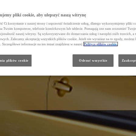
jemy pliki cookie, aby ulepszyć naszą witrynę
ć Ci korzystanie z naszej strony i usprawnić świadczenie usług, dlatego wykorzystujemy pliki co
na Twoim komputerze, telefonie komórkowym lub tablecie. Pomagają one nam zrozumieć Twoje 
cjonalność naszej witryny. Są wykorzystywane do dostarczania usług i narzędzi osób trzecich, a 
wych. Zalecamy akceptację wszystkich plików cookie. Jeżeli nie wyrażasz na to zgody, możesz 
a. Szczegółowe informacje na ten temat znajdziesz w naszej
Polityce plików cookie.
nia plików cookie
Odrzuć wszystkie
Zaakcept