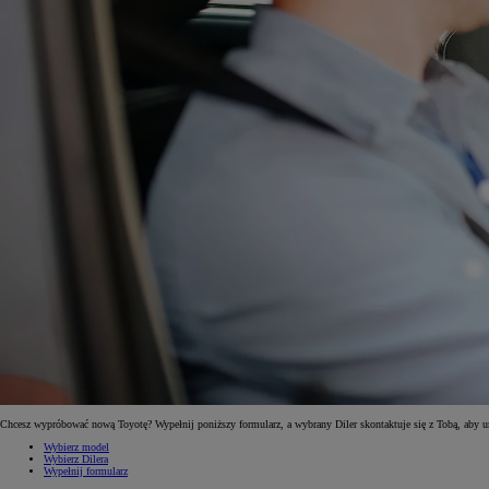
Od
81 900 zł
Yaris Cross
HYBRID
Chcesz wypróbować nową Toyotę? Wypełnij poniższy formularz, a wybrany Diler skontaktuje się z Tobą, aby 
Wybierz model
Wybierz Dilera
Wypełnij formularz