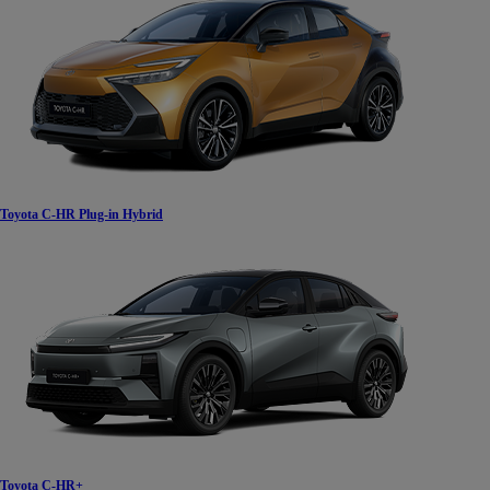
Od
105 300 zł
Corolla Hatchback
HYBRID
Toyota C-HR Plug-in Hybrid
Toyota C-HR+