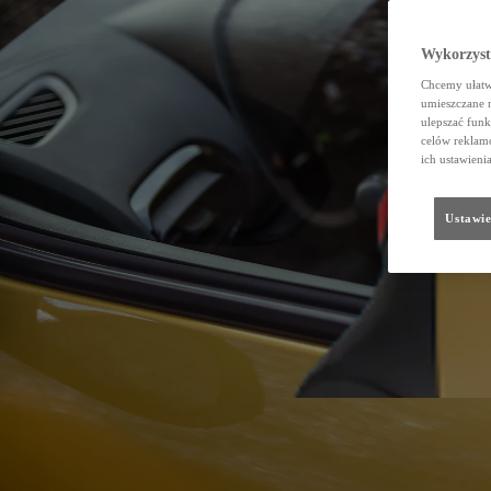
Wykorzystu
Chcemy ułatwi
umieszczane 
ulepszać funk
celów reklamo
ich ustawieni
Ustawie