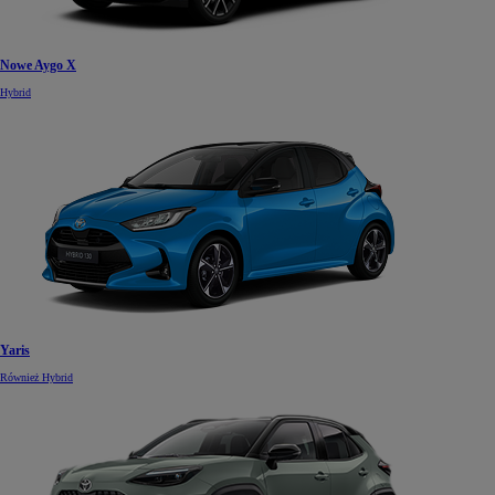
Nowe Aygo X
Hybrid
Yaris
Również Hybrid