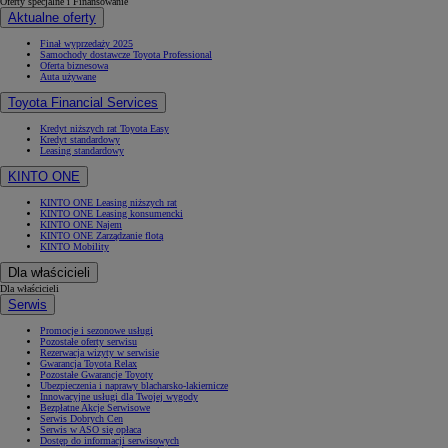
Oferty specjalne i Finansowanie
Aktualne oferty
Finał wyprzedaży 2025
Samochody dostawcze Toyota Professional
Oferta biznesowa
Auta używane
Toyota Financial Services
Kredyt niższych rat Toyota Easy
Kredyt standardowy
Leasing standardowy
KINTO ONE
KINTO ONE Leasing niższych rat
KINTO ONE Leasing konsumencki
KINTO ONE Najem
KINTO ONE Zarządzanie flotą
KINTO Mobility
Dla właścicieli
Dla właścicieli
Serwis
Promocje i sezonowe usługi
Pozostałe oferty serwisu
Rezerwacja wizyty w serwisie
Gwarancja Toyota Relax
Pozostałe Gwarancje Toyoty
Ubezpieczenia i naprawy blacharsko-lakiernicze
Innowacyjne usługi dla Twojej wygody
Bezpłatne Akcje Serwisowe
Serwis Dobrych Cen
Serwis w ASO się opłaca
Dostęp do informacji serwisowych