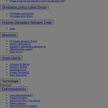
Wykaz wydanych zaświadczeń o odbytym szkoleniu (pdf)
Oryginalne części i oleje Toyota
Oryginalne części Toyoty
Oryginalne oleje Toyoty
Program Sprzedaży Hurtowej Trade
Trade
Akcesoria
Oryginalne akcesoria Toyoty
Opony i koła zimowe
Zabudowy samochodów dostawczych
Zabezpieczenia i alarmy
Sklep Toyoty
Strefa klienta
Aplikacja MyToyota
Instrukcje obsługi
Aktualizacja map
System Bluetooth®
Karty Ratownicze
Technologie
Technologie
Elektromobilność
Lider elektromobilności
Napęd hybrydowy
Napęd hybrydowy typu plug-in
Napęd wodorowy
Napęd elektryczny na baterię