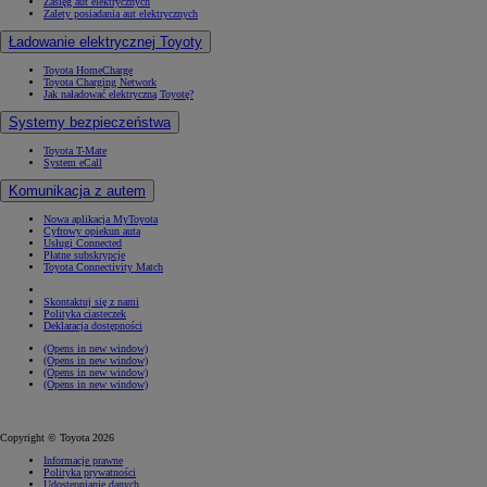
Zasięg aut elektrycznych
Zalety posiadania aut elektrycznych
Ładowanie elektrycznej Toyoty
Toyota HomeCharge
Toyota Charging Network
Jak naładować elektryczną Toyotę?
Systemy bezpieczeństwa
Toyota T-Mate
System eCall
Komunikacja z autem
Nowa aplikacja MyToyota
Cyfrowy opiekun auta
Usługi Connected
Płatne subskrypcje
Toyota Connectivity Match
Skontaktuj się z nami
Polityka ciasteczek
Deklaracja dostępności
(Opens in new window)
(Opens in new window)
(Opens in new window)
(Opens in new window)
Copyright © Toyota 2026
Informacje prawne
Polityka prywatności
Udostępnianie danych