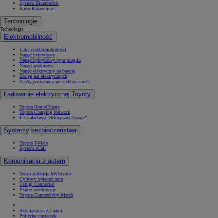
System Bluetooth®
Karty Ratownicze
Technologie
Technologie
Elektromobilność
Lider elektromobilności
Napęd hybrydowy
Napęd hybrydowy typu plug-in
Napęd wodorowy
Napęd elektryczny na baterię
Zasięg aut elektrycznych
Zalety posiadania aut elektrycznych
Ładowanie elektrycznej Toyoty
Toyota HomeCharge
Toyota Charging Network
Jak naładować elektryczną Toyotę?
Systemy bezpieczeństwa
Toyota T-Mate
System eCall
Komunikacja z autem
Nowa aplikacja MyToyota
Cyfrowy opiekun auta
Usługi Connected
Płatne subskrypcje
Toyota Connectivity Match
Skontaktuj się z nami
Polityka ciasteczek