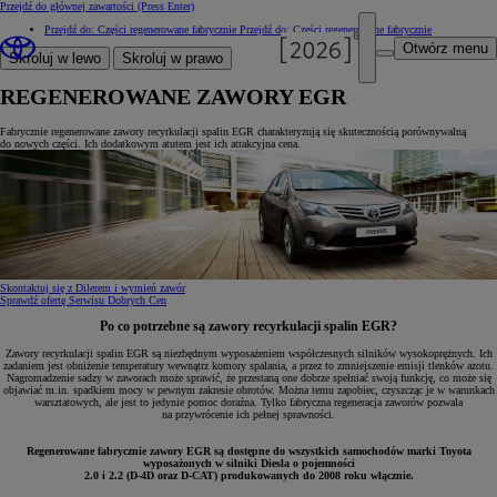
Przejdź do głównej zawartości
(Press Enter)
Przejdź do: Części regenerowane fabrycznie
Przejdź do: Części regenerowane fabrycznie
Otwórz menu
Skroluj w lewo
Skroluj w prawo
REGENEROWANE ZAWORY EGR
Fabrycznie regenerowane zawory recyrkulacji spalin EGR charakteryzują się skutecznością porównywalną
do nowych części. Ich dodatkowym atutem jest ich atrakcyjna cena.
Skontaktuj się z Dilerem i wymień zawór
Sprawdź ofertę Serwisu Dobrych Cen
Po co potrzebne są zawory recyrkulacji spalin EGR?
Zawory recyrkulacji spalin EGR są niezbędnym wyposażeniem współczesnych silników wysokoprężnych. Ich
zadaniem jest obniżenie temperatury wewnątrz komory spalania, a przez to zmniejszenie emisji tlenków azotu.
Nagromadzenie sadzy w zaworach może sprawić, że przestaną one dobrze spełniać swoją funkcję, co może się
objawiać m.in. spadkiem mocy w pewnym zakresie obrotów. Można temu zapobiec, czyszcząc je w warunkach
warsztatowych, ale jest to jedynie pomoc doraźna. Tylko fabryczna regeneracja zaworów pozwala
na przywrócenie ich pełnej sprawności.
Regenerowane fabrycznie zawory EGR są dostępne do wszystkich samochodów marki Toyota
wyposażonych w silniki Diesla o pojemności
2.0 i 2.2 (D-4D oraz D-CAT) produkowanych do 2008 roku włącznie.