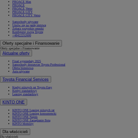
PROACE Max
PROACE
PROACE Verso
PROACE CITY
PROACE CITY Verso
Samochody używane
Umów się na jazdę testową
Zobacz wszystkie cenniki
Konfiguruj swoją Toyotę
+48422252600
Oferty specjalne i Finansowanie
Oferty specjalne i Finansowanie
Aktualne oferty
Finał wyprzedaży 2025
Samochody dostawcze Toyota Professional
Oferta biznesowa
Auta używane
Toyota Financial Services
Kredyt niższych rat Toyota Easy
Kredyt standardowy
Leasing standardowy
KINTO ONE
KINTO ONE Leasing niższych rat
KINTO ONE Leasing konsumencki
KINTO ONE Najem
KINTO ONE Zarządzanie flotą
KINTO Mobility
Dla właścicieli
Dla właścicieli