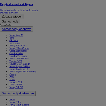
Oryginalne żarówki Toyota
Optymalna widoczność na każdej drodze
Dowiedz się więcej
Zobacz więcej
Samochody
Samochody
Samochody osobowe
Nowe Aygo X
Yaris
GR Yaris
Yaris Cross
Nowy Yaris Cross
Nowy Urban Cruiser
Corolla Hatchback
Corolla Sedan
Corolla TS Kombi
Nowa Corolla Cross
Toyota C-HR
Toyota C-HR Plug-in
Nowa Toyota C-HR+
Nowa Toyota bZ4X
Nowa Toyota bZ4X Touring
Camry
Prius
Mirai
Nowy RAV4
Land Cruiser
Nowy GR GT
Samochody dostawcze
Hilux
Nowy Hilux
Nowy Hilux Electric