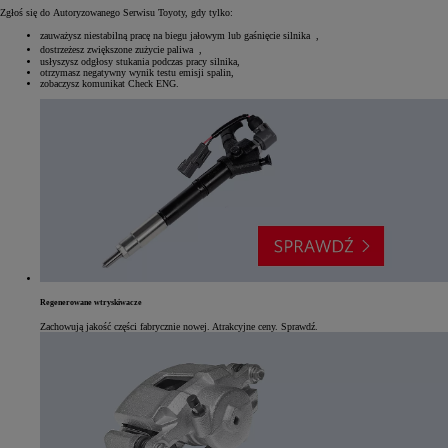
Zgłoś się do Autoryzowanego Serwisu Toyoty, gdy tylko:
zauważysz niestabilną pracę na biegu jałowym lub gaśnięcie silnika ,
dostrzeżesz zwiększone zużycie paliwa ,
usłyszysz odgłosy stukania podczas pracy silnika,
otrzymasz negatywny wynik testu emisji spalin,
zobaczysz komunikat Check ENG.
Regenerowane wtryskiwacze
Zachowują jakość części fabrycznie nowej. Atrakcyjne ceny. Sprawdź.