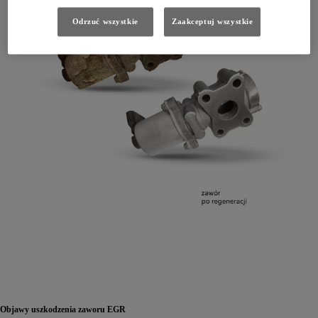
Odrzuć wszystkie
Zaakceptuj wszystkie
Objawy uszkodzenia zaworu EGR