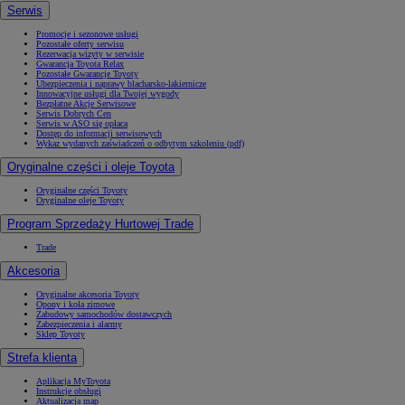
Serwis
Promocje i sezonowe usługi
Pozostałe oferty serwisu
Rezerwacja wizyty w serwisie
Gwarancja Toyota Relax
Pozostałe Gwarancje Toyoty
Ubezpieczenia i naprawy blacharsko-lakiernicze
Innowacyjne usługi dla Twojej wygody
Bezpłatne Akcje Serwisowe
Serwis Dobrych Cen
Serwis w ASO się opłaca
Dostęp do informacji serwisowych
Wykaz wydanych zaświadczeń o odbytym szkoleniu (pdf)
Oryginalne części i oleje Toyota
Oryginalne części Toyoty
Oryginalne oleje Toyoty
Program Sprzedaży Hurtowej Trade
Trade
Akcesoria
Oryginalne akcesoria Toyoty
Opony i koła zimowe
Zabudowy samochodów dostawczych
Zabezpieczenia i alarmy
Sklep Toyoty
Strefa klienta
Aplikacja MyToyota
Instrukcje obsługi
Aktualizacja map