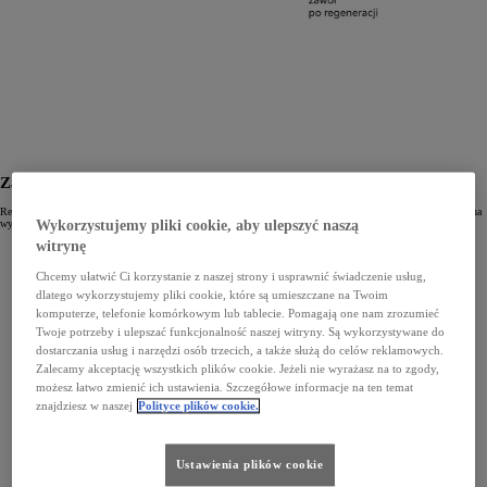
Zalety regenerowanych zaworów EGR
Regeneracja zaworów EGR odbywa się zgodnie z najwyższymi standardami jakości Toyoty i jest wykonywana
wyłącznie przez wykwalifikowanych specjalistów. Korzyści dla naszych Klientów to:
Wykorzystujemy pliki cookie, aby ulepszyć naszą
witrynę
parametry pracy identyczne z częściami now ymi,
atrakcyjna, obniżona cena,
roczna gwarancja bez limitów kilometrów.
Chcemy ułatwić Ci korzystanie z naszej strony i usprawnić świadczenie usług,
dlatego wykorzystujemy pliki cookie, które są umieszczane na Twoim
komputerze, telefonie komórkowym lub tablecie. Pomagają one nam zrozumieć
Twoje potrzeby i ulepszać funkcjonalność naszej witryny. Są wykorzystywane do
dostarczania usług i narzędzi osób trzecich, a także służą do celów reklamowych.
Zalecamy akceptację wszystkich plików cookie. Jeżeli nie wyrażasz na to zgody,
możesz łatwo zmienić ich ustawienia. Szczegółowe informacje na ten temat
znajdziesz w naszej
Polityce plików cookie.
Ustawienia plików cookie